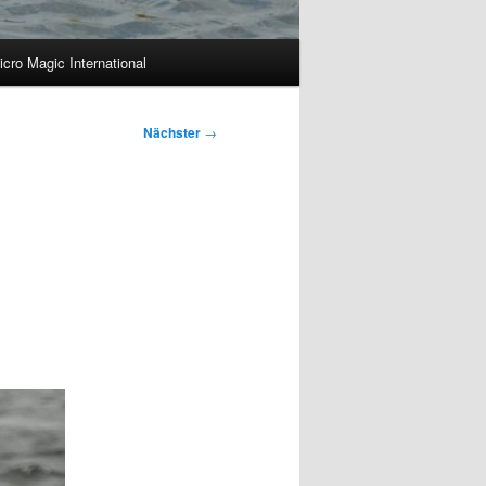
icro Magic International
Nächster
→