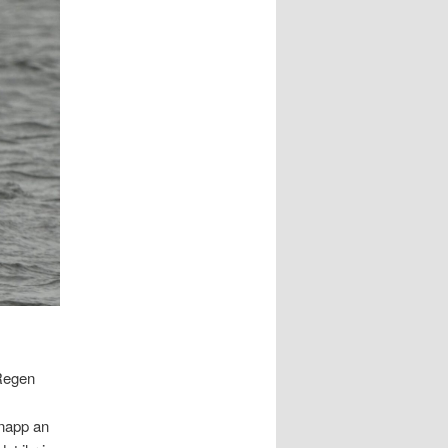
 Regen
knapp an