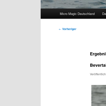
Hauptmenü
Micro Magic Deutschland
Da
Beitragsnavigation
←
Vorheriger
Ergebni
Beverta
Veröffentlic