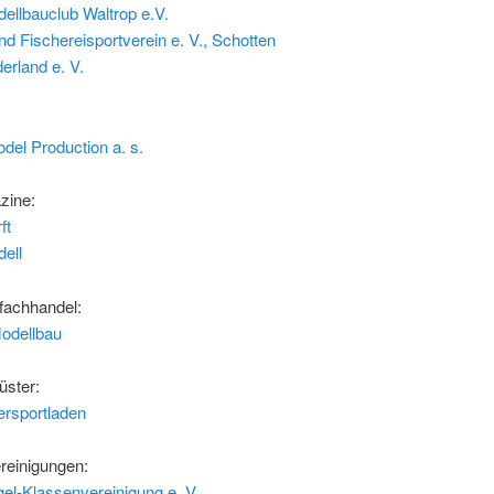
ellbauclub Waltrop e.V.
d Fischereisportverein e. V., Schotten
rland e. V.
del Production a. s.
zine:
ft
ell
fachhandel:
odellbau
üster:
rsportladen
reinigungen:
el-Klassenvereinigung e. V.