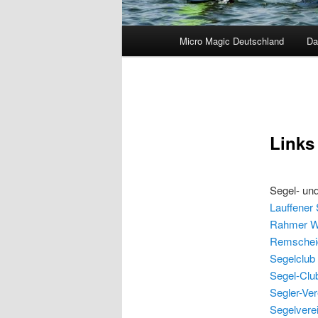
Hauptmenü
Micro Magic Deutschland
Da
Links
Segel- un
Lauffener 
Rahmer Wa
Remscheid
Segelclub 
Segel-Club
Segler-Ver
Segelverei