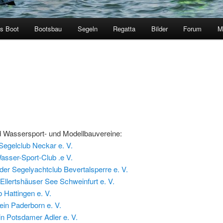
s Boot
Bootsbau
Segeln
Regatta
Bilder
Forum
M
d Wassersport- und Modellbauvereine:
Segelclub Neckar e. V.
sser-Sport-Club .e V.
er Segelyachtclub Bevertalsperre e. V.
Ellertshäuser See Schweinfurt e. V.
 Hattingen e. V.
ein Paderborn e. V.
n Potsdamer Adler e. V.