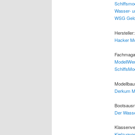
Schiffsmod
Wasser- un
WSG Gelde
Hersteller:
Hacker Mo
Fachmaga
ModellWer
SchiffsMod
Modellbau
Derkum M
Bootsausr
Der Wasse
Klassenve
Kielzugvog