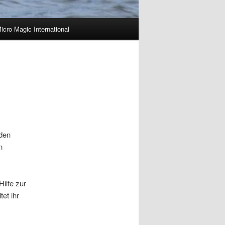
icro Magic International
nden
n
ilfe zur
tet ihr