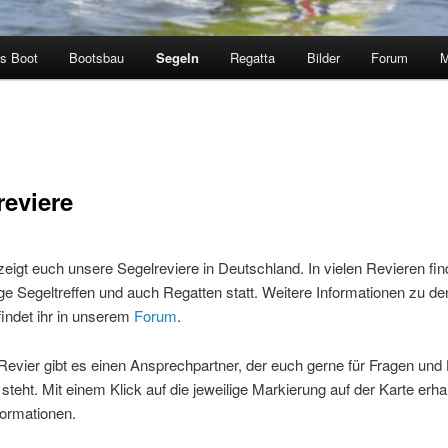
s Boot
Bootsbau
Segeln
Regatta
Bilder
Forum
M
reviere
zeigt euch unsere Segelreviere in Deutschland. In vielen Revieren fi
e Segeltreffen und auch Regatten statt. Weitere Informationen zu de
indet ihr in unserem
Forum
.
evier gibt es einen Ansprechpartner, der euch gerne für Fragen und H
steht. Mit einem Klick auf die jeweilige Markierung auf der Karte erhal
formationen.