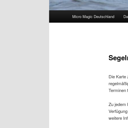
Hauptmenü
Micro Magic Deutschland
Da
Segel
Die Karte 
regelmäßig
Terminen f
Zu jedem R
Verfügung 
weitere In