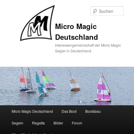
Zum
primären
Such
Inhalt
springen
Micro Magic
Deutschland
Interessengemeinschaft der Micro Magic
Segler in Deutschland
Hauptmenü
Micro Magic Deutschland
Das Boot
Bootsbau
Segeln
Regatta
Bilder
Forum