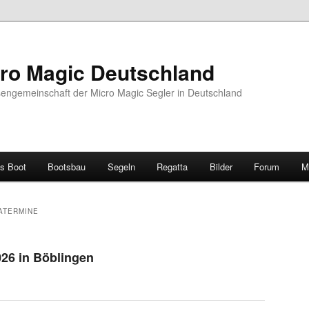
ro Magic Deutschland
sengemeinschaft der Micro Magic Segler in Deutschland
s Boot
Bootsbau
Segeln
Regatta
Bilder
Forum
M
ATERMINE
26 in Böblingen