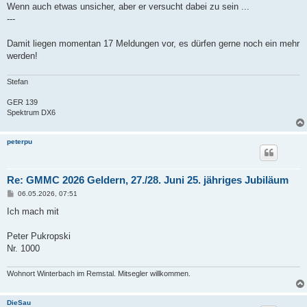
a
Wenn auch etwas unsicher, aber er versucht dabei zu sein ...
g
---
Damit liegen momentan 17 Meldungen vor, es dürfen gerne noch ein mehr
werden!
Stefan
GER 139
Spektrum DX6
peterpu
Re: GMMC 2026 Geldern, 27./28. Juni 25. jähriges Jubiläum
B
06.05.2026, 07:51
e
i
Ich mach mit
t
r
a
Peter Pukropski
g
Nr. 1000
Wohnort Winterbach im Remstal. Mitsegler willkommen.
DieSau