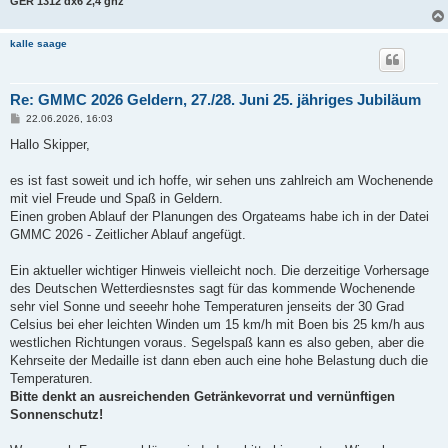
GER 1312
dx6 2,4 ghz
kalle saage
Re: GMMC 2026 Geldern, 27./28. Juni 25. jähriges Jubiläum
B
22.06.2026, 16:03
e
i
Hallo Skipper,
t
r
a
es ist fast soweit und ich hoffe, wir sehen uns zahlreich am Wochenende
g
mit viel Freude und Spaß in Geldern.
Einen groben Ablauf der Planungen des Orgateams habe ich in der Datei
GMMC 2026 - Zeitlicher Ablauf angefügt.
Ein aktueller wichtiger Hinweis vielleicht noch. Die derzeitige Vorhersage
des Deutschen Wetterdiesnstes sagt für das kommende Wochenende
sehr viel Sonne und seeehr hohe Temperaturen jenseits der 30 Grad
Celsius bei eher leichten Winden um 15 km/h mit Boen bis 25 km/h aus
westlichen Richtungen voraus. Segelspaß kann es also geben, aber die
Kehrseite der Medaille ist dann eben auch eine hohe Belastung duch die
Temperaturen.
Bitte denkt an ausreichenden Getränkevorrat und vernünftigen
Sonnenschutz!