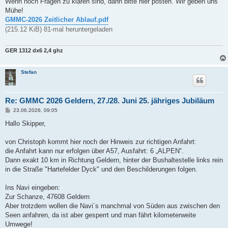
Wenn noch Fragen zu klären sind, dann bitte hier posten. Wir geben uns
Mühe!
GMMC-2026 Zeitlicher Ablauf.pdf
(215.12 KiB) 81-mal heruntergeladen
GER 1312
dx6 2,4 ghz
Stefan
Re: GMMC 2026 Geldern, 27./28. Juni 25. jähriges Jubiläum
B
23.06.2026, 09:05
e
i
Hallo Skipper,
t
r
a
von Christoph kommt hier noch der Hinweis zur richtigen Anfahrt:
g
die Anfahrt kann nur erfolgen über A57, Ausfahrt: 6 „ALPEN“.
Dann exakt 10 km in Richtung Geldern, hinter der Bushaltestelle links rein
in die Straße "Hartefelder Dyck" und den Beschilderungen folgen.
Ins Navi eingeben:
Zur Schanze, 47608 Geldern
Aber trotzdem wollen die Navi´s manchmal von Süden aus zwischen den
Seen anfahren, da ist aber gesperrt und man fährt kilometerweite
Umwege!