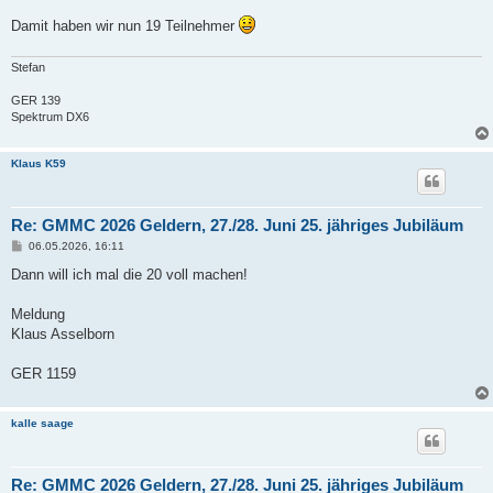
Damit haben wir nun 19 Teilnehmer
Stefan
GER 139
Spektrum DX6
Klaus K59
Re: GMMC 2026 Geldern, 27./28. Juni 25. jähriges Jubiläum
B
06.05.2026, 16:11
e
i
Dann will ich mal die 20 voll machen!
t
r
a
Meldung
g
Klaus Asselborn
GER 1159
kalle saage
Re: GMMC 2026 Geldern, 27./28. Juni 25. jähriges Jubiläum