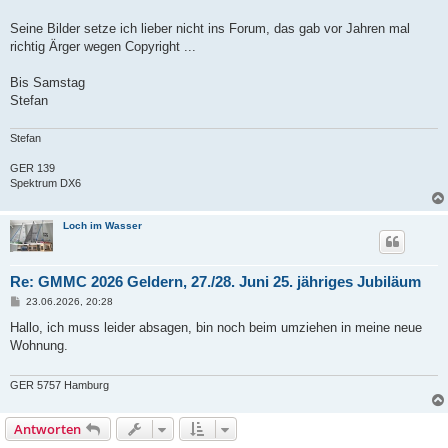
Seine Bilder setze ich lieber nicht ins Forum, das gab vor Jahren mal
richtig Ärger wegen Copyright ...
Bis Samstag
Stefan
Stefan
GER 139
Spektrum DX6
Loch im Wasser
Re: GMMC 2026 Geldern, 27./28. Juni 25. jähriges Jubiläum
B
23.06.2026, 20:28
e
i
Hallo, ich muss leider absagen, bin noch beim umziehen in meine neue
t
Wohnung.
r
a
g
GER 5757 Hamburg
Antworten