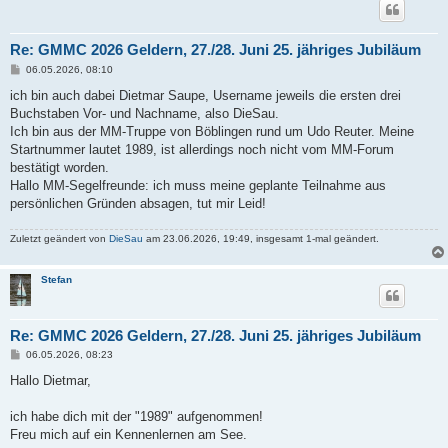
Re: GMMC 2026 Geldern, 27./28. Juni 25. jähriges Jubiläum
B
06.05.2026, 08:10
e
i
ich bin auch dabei Dietmar Saupe, Username jeweils die ersten drei
t
Buchstaben Vor- und Nachname, also DieSau.
r
a
Ich bin aus der MM-Truppe von Böblingen rund um Udo Reuter. Meine
g
Startnummer lautet 1989, ist allerdings noch nicht vom MM-Forum
bestätigt worden.
Hallo MM-Segelfreunde: ich muss meine geplante Teilnahme aus
persönlichen Gründen absagen, tut mir Leid!
Zuletzt geändert von
DieSau
am 23.06.2026, 19:49, insgesamt 1-mal geändert.
Stefan
Re: GMMC 2026 Geldern, 27./28. Juni 25. jähriges Jubiläum
B
06.05.2026, 08:23
e
i
Hallo Dietmar,
t
r
a
ich habe dich mit der "1989" aufgenommen!
g
Freu mich auf ein Kennenlernen am See.