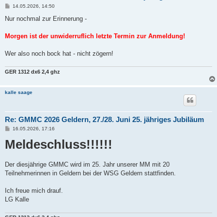
B
14.05.2026, 14:50
e
i
Nur nochmal zur Erinnerung -
t
r
a
Morgen ist der unwiderruflich letzte Termin zur Anmeldung!
g
Wer also noch bock hat - nicht zögern!
GER 1312
dx6 2,4 ghz
kalle saage
Re: GMMC 2026 Geldern, 27./28. Juni 25. jähriges Jubiläum
B
16.05.2026, 17:16
e
Meldeschluss!!!!!!
i
t
r
a
g
Der diesjährige GMMC wird im 25. Jahr unserer MM mit 20
Teilnehmerinnen in Geldern bei der WSG Geldern stattfinden.
Ich freue mich drauf.
LG Kalle