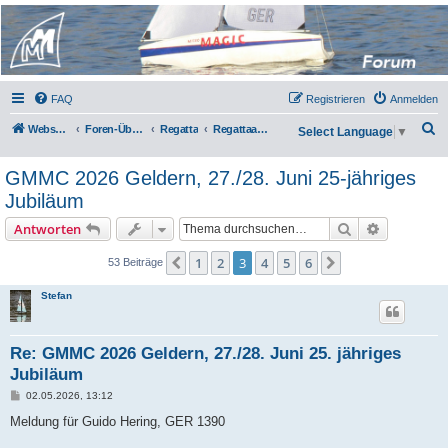
Micro Magic Forum
Deutschland
FAQ
Registrieren
Anmelden
S
Webseite
Foren-Übersicht
Regatta
Regattaauschreibungen
Select Language
▼
u
GMMC 2026 Geldern, 27./28. Juni 25-jähriges
c
Jubiläum
h
e
Suche
Erweiterte
Antworten
1
2
3
4
5
6
Vorherige
Nächste
53 Beiträge
Stefan
Re: GMMC 2026 Geldern, 27./28. Juni 25. jähriges
Jubiläum
B
02.05.2026, 13:12
e
i
Meldung für Guido Hering, GER 1390
t
r