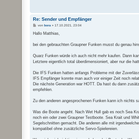
r
a
g
Re: Sender und Empfänger
B
von
bora
»
17.10.2021, 23:04
e
i
Hallo Matthias,
t
r
a
bei den gebrauchten Graupner Funken musst du genau hins
g
Quarz Funken würde ich auch nicht mehr kaufen. Dann ka
Letztere eigentlich total überdimensioniert, aber nur die h
Die IFS Funken hatten anfangs Probleme mit der Zuverlässi
IFS Empfänger konnte man auch vor einiger Zeit noch relat
Die nächste Generation war HOTT. Da hast du dann zusätzl
empfehlen.
Zu den anderen angesprochenen Funken kann ich nichts s
Was die Boote angeht. Nach Wet Hull gab es noch Sea Krai
noch ein oder zwei Graupner Testboote. Sea Krait und Whi
Segelschnitten gemacht. Die anderen alle mit irgendwelch
kompatibel ohne zusätzliche Servo-Spielereien.