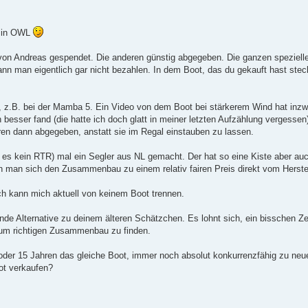
e in OWL
von Andreas gespendet. Die anderen günstig abgegeben. Die ganzen speziell
 kann man eigentlich gar nicht bezahlen. In dem Boot, das du gekauft hast stec
n, z.B. bei der Mamba 5. Ein Video von dem Boot bei stärkerem Wind hat inzw
h besser fand (die hatte ich doch glatt in meiner letzten Aufzählung vergessen
ren dann abgegeben, anstatt sie im Regal einstauben zu lassen.
s kein RTR) mal ein Segler aus NL gemacht. Der hat so eine Kiste aber auc
 man sich den Zusammenbau zu einem relativ fairen Preis direkt vom Herstel
ch kann mich aktuell von keinem Boot trennen.
nde Alternative zu deinem älteren Schätzchen. Es lohnt sich, ein bisschen Ze
 zum richtigen Zusammenbau zu finden.
0 oder 15 Jahren das gleiche Boot, immer noch absolut konkurrenzfähig zu ne
ot verkaufen?