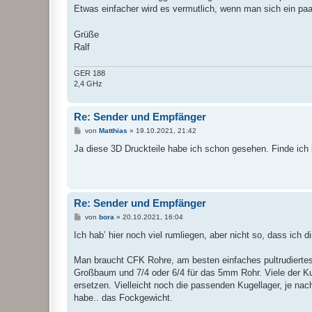
Etwas einfacher wird es vermutlich, wenn man sich ein paar
Grüße
Ralf
GER 188
2,4 GHz
Re: Sender und Empfänger
B
von
Matthias
»
19.10.2021, 21:42
e
i
Ja diese 3D Druckteile habe ich schon gesehen. Finde ich
t
r
a
g
Re: Sender und Empfänger
B
von
bora
»
20.10.2021, 16:04
e
i
Ich hab’ hier noch viel rumliegen, aber nicht so, dass ich d
t
r
a
Man braucht CFK Rohre, am besten einfaches pultrudierte
g
Großbaum und 7/4 oder 6/4 für das 5mm Rohr. Viele der K
ersetzen. Vielleicht noch die passenden Kugellager, je nac
habe.. das Fockgewicht.