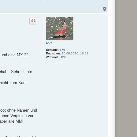
N
a
c
h
o
b
e
n
bora
Beiträge:
379
Registriert:
15.08.2016, 16:08
 und eine MX 22.
Wohnort:
OWL
habt. Sehr leichte
 nicht zum Kauf
n Boot ohne Namen und
mance-Vergleich von
aber alle MMi