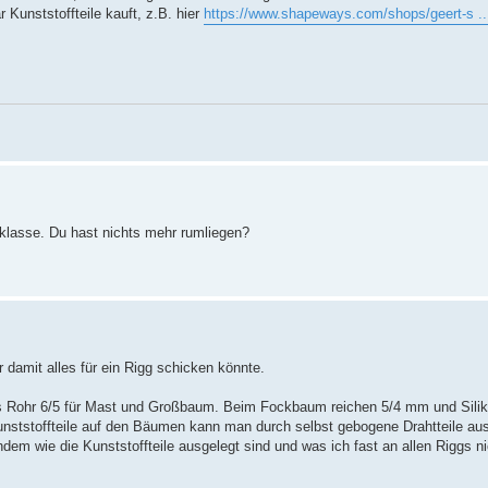
 Kunststoffteile kauft, z.B. hier
https://www.shapeways.com/shops/geert-s ..
 klasse. Du hast nichts mehr rumliegen?
ir damit alles für ein Rigg schicken könnte.
s Rohr 6/5 für Mast und Großbaum. Beim Fockbaum reichen 5/4 mm und Siliko
unststoffteile auf den Bäumen kann man durch selbst gebogene Drahtteile au
hdem wie die Kunststoffteile ausgelegt sind und was ich fast an allen Riggs n