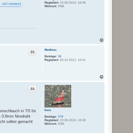
Registriert:
15.08.2016, 16:08
. ort=newest
.
Wohnort:
OWL
N
a
c
Matthias
h
o
Beiträge:
36
Registriert:
03.10.2021, 16:41
b
e
n
N
a
c
h
o
b
e
n
bora
nschlauch in 7/5 für
s 0,8mm Nirodraht
Beiträge:
379
Registriert:
15.08.2016, 16:08
icht selbst gemacht
Wohnort:
OWL