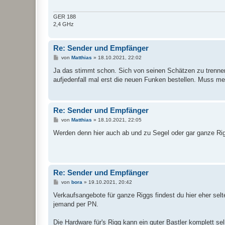
GER 188
2,4 GHz
Re: Sender und Empfänger
B
von
Matthias
»
18.10.2021, 22:02
e
i
Ja das stimmt schon. Sich von seinen Schätzen zu trennen 
t
aufjedenfall mal erst die neuen Funken bestellen. Muss me
r
a
g
Re: Sender und Empfänger
B
von
Matthias
»
18.10.2021, 22:05
e
i
Werden denn hier auch ab und zu Segel oder gar ganze Rig
t
r
a
g
Re: Sender und Empfänger
B
von
bora
»
19.10.2021, 20:42
e
i
Verkaufsangebote für ganze Riggs findest du hier eher selt
t
jemand per PN.
r
a
g
Die Hardware für's Rigg kann ein guter Bastler komplett se