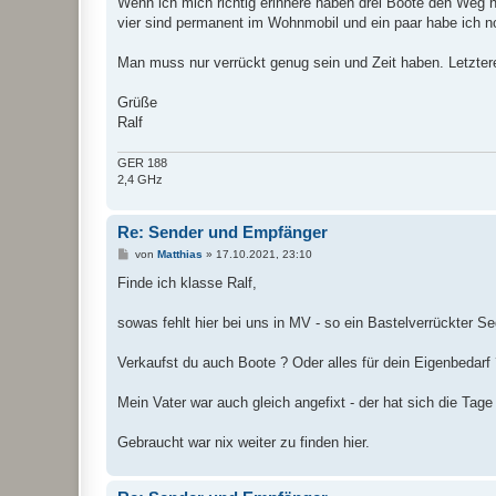
Wenn ich mich richtig erinnere haben drei Boote den Weg n
vier sind permanent im Wohnmobil und ein paar habe ich n
Man muss nur verrückt genug sein und Zeit haben. Letztere 
Grüße
Ralf
GER 188
2,4 GHz
Re: Sender und Empfänger
B
von
Matthias
»
17.10.2021, 23:10
e
i
Finde ich klasse Ralf,
t
r
a
sowas fehlt hier bei uns in MV - so ein Bastelverrückter Se
g
Verkaufst du auch Boote ? Oder alles für dein Eigenbedar
Mein Vater war auch gleich angefixt - der hat sich die Tag
Gebraucht war nix weiter zu finden hier.