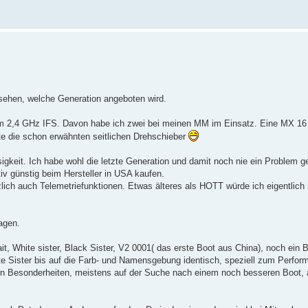
ehen, welche Generation angeboten wird.
m 2,4 GHz IFS. Davon habe ich zwei bei meinen MM im Einsatz. Eine MX 16
atte die schon erwähnten seitlichen Drehschieber
gkeit. Ich habe wohl die letzte Generation und damit noch nie ein Problem ge
iv günstig beim Hersteller in USA kaufen.
ich auch Telemetriefunktionen. Etwas älteres als HOTT würde ich eigentlich
agen.
t, White sister, Black Sister, V2 0001( das erste Boot aus China), noch ei
te Sister bis auf die Farb- und Namensgebung identisch, speziell zum Perfor
en Besonderheiten, meistens auf der Suche nach einem noch besseren Boot, 