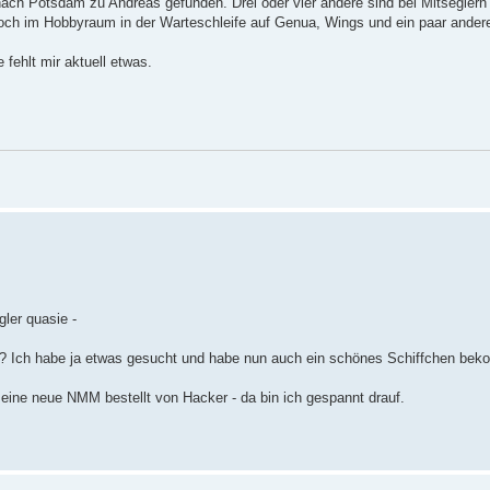
ach Potsdam zu Andreas gefunden. Drei oder vier andere sind bei Mitseglern i
och im Hobbyraum in der Warteschleife auf Genua, Wings und ein paar ander
fehlt mir aktuell etwas.
gler quasie -
f ? Ich habe ja etwas gesucht und habe nun auch ein schönes Schiffchen be
e eine neue NMM bestellt von Hacker - da bin ich gespannt drauf.