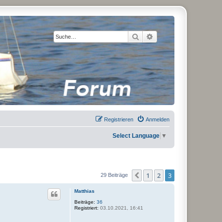
Suche
Erweiterte Suche
Registrieren
Anmelden
Select Language
▼
1
2
3
Vorherige
29 Beiträge
Matthias
Beiträge:
36
Registriert:
03.10.2021, 16:41