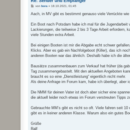
Re: Sender und Empfänger
B
von
bora
»
18.10.2021, 01:45
e
i
Aach, in MV gibt es bestimmt genauso viele Verrückte wi
t
r
a
Ein Boot nach Potsdam habe ich mal für die Jugendarbeit 
g
Lackierungen, die teilweise 2 bis 3 Tage Arbeit erfordern,
viele Stunden extra Arbeit.
Bei einigen Booten ist mir die Abgabe echt schwer gefalle
Klicks. Aber es gab ein Nachfolgeboot (Killer), das ich noc
anderen Booten war das ähnlich. Deshalb habe ich die älte
Bausätze zusammenbauen zum Verkauf hat früher (da gab e
Tag zusammengebastelt. Mit den aktuellen Angeboten kann
braucht es so eine „Dienstleistung“ eigentlich nicht mehr.
Als deine Anfrage im Forum kam, habe ich überlegt, aber i
Die NMM für deinen Vater ist doch aber sicher eine spanne
die aktuell leider noch etwas im Forum verstreuten Tipps
Gebrauchte MM’s gibt es nicht so oft. Viele fahren seit 1
gibt es in keiner anderen Klasse. Warum also ein gutes Bo
Grüße
Ralf