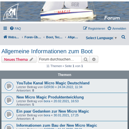
Micro Magic Forum
Deutschland
FAQ
Registrieren
Anmelden
S
Webseite
Foren-Übersicht
Boot, Technik und Zubehör
Allgemeine Informationen zum Boot
Select Language
▼
u
Allgemeine Informationen zum Boot
c
h
Suche
Erweiterte Suche
Neues Thema
e
11 Themen • Seite
1
von
1
Themen
YouTube Kanal Micro Magic Deutschland
Letzter Beitrag von
GER30
«
24.04.2022, 11:34
Antworten:
8
New Micro Magic Produktentwicklung
Letzter Beitrag von
bora
«
20.02.2021, 16:53
Antworten:
5
Ein paar Gedanken zur New Micro Magic
Letzter Beitrag von
bora
«
30.01.2021, 17:25
Antworten:
4
Informationen zum Bau der New Micro Magic