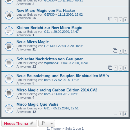
Letzter Beitrag von
GER30
«
16.11.2020, 08:21
Antworten:
2
New Micro Magic von Fa. Hacker
Letzter Beitrag von
GER30
«
11.11.2020, 16:02
Antworten:
26
1
2
3
Kleiner Bericht zur New Micro Magic
Letzter Beitrag von
G11
«
29.09.2020, 14:47
Antworten:
1
Neue Micro Magic
Letzter Beitrag von
GER30
«
22.04.2020, 16:08
Antworten:
11
1
2
Schlechte Nachrichten von Graupner
Letzter Beitrag von
Wijbrand41
«
04.03.2020, 16:41
Antworten:
22
1
2
3
Neue Bauanleitung und Bauplan für aktuellen MM´s
Letzter Beitrag von
bora
«
27.02.2018, 17:25
Antworten:
5
Micro Magic racing Carbon Edition 2014.CV2
Letzter Beitrag von
bora
«
14.03.2017, 02:11
Antworten:
4
Mirco Magic Quo Vadis
Letzter Beitrag von
G11
«
05.12.2016, 12:51
Antworten:
12
1
2
Neues Thema
11 Themen • Seite
1
von
1