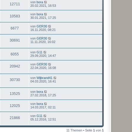
von
bora
12711
20.02.2021, 16:53
von
bora
10583
30.01.2021, 17:25
von
GER30
6677
16.11.2020, 08:21
von
GER30
30691
11.11.2020, 16:02
von
G11
6055
29.09.2020, 14:47
von
GER30
20942
22.04.2020, 16:08
von
Wijbrand41
30730
04.03.2020, 16:41
von
bora
13525
27.02.2018, 17:25
von
bora
12025
14.03.2017, 02:11
von
G11
21866
05.12.2016, 12:51
11 Themen • Seite
1
von
1