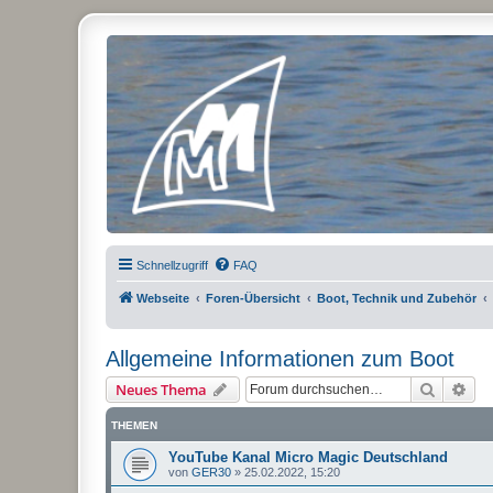
Micro Magic Forum Deutschland
Schnellzugriff
FAQ
Webseite
Foren-Übersicht
Boot, Technik und Zubehör
Allgemeine Informationen zum Boot
Suche
Erw
Neues Thema
THEMEN
YouTube Kanal Micro Magic Deutschland
von
GER30
»
25.02.2022, 15:20