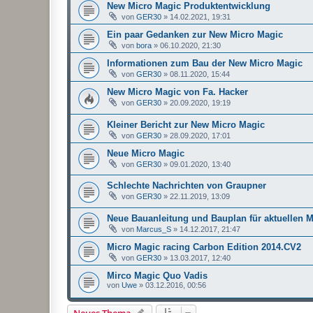
New Micro Magic Produktentwicklung
von
GER30
»
14.02.2021, 19:31
Ein paar Gedanken zur New Micro Magic
von
bora
»
06.10.2020, 21:30
Informationen zum Bau der New Micro Magic
von
GER30
»
08.11.2020, 15:44
New Micro Magic von Fa. Hacker
von
GER30
»
20.09.2020, 19:19
Kleiner Bericht zur New Micro Magic
von
GER30
»
28.09.2020, 17:01
Neue Micro Magic
von
GER30
»
09.01.2020, 13:40
Schlechte Nachrichten von Graupner
von
GER30
»
22.11.2019, 13:09
Neue Bauanleitung und Bauplan für aktuellen 
von
Marcus_S
»
14.12.2017, 21:47
Micro Magic racing Carbon Edition 2014.CV2
von
GER30
»
13.03.2017, 12:40
Mirco Magic Quo Vadis
von
Uwe
»
03.12.2016, 00:56
Neues Thema