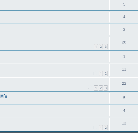
5
4
2
26
1
2
3
1
11
1
2
22
1
2
3
MM´s
5
4
12
1
2