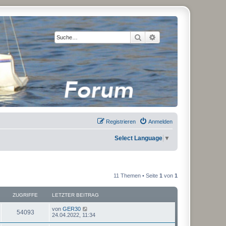
Suche
Erweiterte Suche
Registrieren
Anmelden
Select Language
▼
11 Themen • Seite
1
von
1
ZUGRIFFE
LETZTER BEITRAG
von
GER30
54093
24.04.2022, 11:34