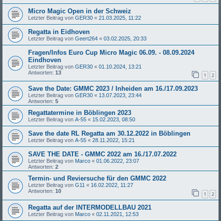
Micro Magic Open in der Schweiz
Letzter Beitrag von
GER30
«
21.03.2025, 11:22
Regatta in Eidhoven
Letzter Beitrag von
Geert264
«
03.02.2025, 20:33
Fragen/Infos Euro Cup Micro Magic 06.09. - 08.09.2024
Eindhoven
Letzter Beitrag von
GER30
«
01.10.2024, 13:21
Antworten:
13
1
2
Save the Date: GMMC 2023 / Inheiden am 16./17.09.2023
Letzter Beitrag von
GER30
«
13.07.2023, 23:44
Antworten:
5
Regattatermine in Böblingen 2023
Letzter Beitrag von
A-55
«
15.02.2023, 08:50
Save the date RL Regatta am 30.12.2022 in Böblingen
Letzter Beitrag von
A-55
«
28.11.2022, 15:21
SAVE THE DATE - GMMC 2022 am 16./17.07.2022
Letzter Beitrag von
Marco
«
01.06.2022, 23:07
Antworten:
2
Termin- und Reviersuche für den GMMC 2022
Letzter Beitrag von
G11
«
16.02.2022, 11:27
Antworten:
10
1
2
Regatta auf der INTERMODELLBAU 2021
Letzter Beitrag von
Marco
«
02.11.2021, 12:53