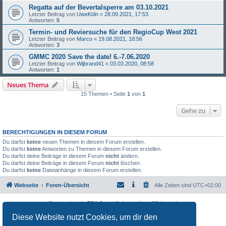
Regatta auf der Bevertalsperre am 03.10.2021
Letzter Beitrag von
UweKöln
«
28.09.2021, 17:53
Antworten:
5
Termin- und Reviersuche für den RegioCup West 2021
Letzter Beitrag von
Marco
«
19.08.2021, 18:56
Antworten:
3
GMMC 2020 Save the date! 6.-7.06.2020
Letzter Beitrag von
Wijbrand41
«
03.03.2020, 08:58
Antworten:
1
Neues Thema
15 Themen • Seite
1
von
1
Gehe zu
BERECHTIGUNGEN IN DIESEM FORUM
Du darfst
keine
neuen Themen in diesem Forum erstellen.
Du darfst
keine
Antworten zu Themen in diesem Forum erstellen.
Du darfst deine Beiträge in diesem Forum
nicht
ändern.
Du darfst deine Beiträge in diesem Forum
nicht
löschen.
Du darfst
keine
Dateianhänge in diesem Forum erstellen.
Webseite
Foren-Übersicht
Alle Zeiten sind
UTC+02:00
Powered by
phpBB
® Forum Software © phpBB Limited
Deutsche Übersetzung durch
phpBB.de
Diese Website nutzt Cookies, um dir den
Datenschutz
|
Nutzungsbedingungen