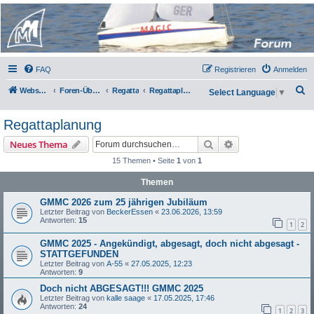
Micro Magic Forum
Deutschland
FAQ
Registrieren
Anmelden
S
Webseite
Foren-Übersicht
Regatta
Regattaplanung
Select Language
▼
u
Regattaplanung
c
h
Suche
Erweiterte Suche
Neues Thema
e
15 Themen • Seite
1
von
1
Themen
GMMC 2026 zum 25 jährigen Jubiläum
Letzter Beitrag von
BeckerEssen
«
23.06.2026, 13:59
Antworten:
15
1
2
GMMC 2025 - Angekündigt, abgesagt, doch nicht abgesagt -
STATTGEFUNDEN
Letzter Beitrag von
A-55
«
27.05.2025, 12:23
Antworten:
9
Doch nicht ABGESAGT!!! GMMC 2025
Letzter Beitrag von
kalle saage
«
17.05.2025, 17:46
Antworten:
24
1
2
3