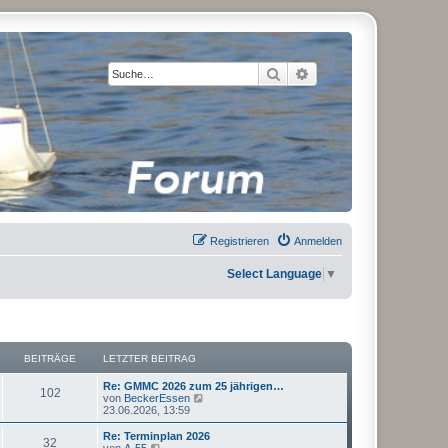
Suche
Erweiterte Suche
Registrieren
Anmelden
Select Language
▼
BEITRÄGE
LETZTER BEITRAG
Re: GMMC 2026 zum 25 jährigen…
102
N
von
BeckerEssen
e
23.06.2026, 13:59
u
e
Re: Terminplan 2026
32
s
N