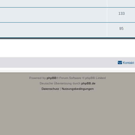
133
95
Kontakt
Powered by
phpBB
® Forum Software © phpBB Limited
Deutsche Übersetzung durch
phpBB.de
Datenschutz
|
Nutzungsbedingungen