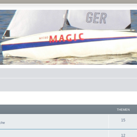
THEMEN
15
uche
12