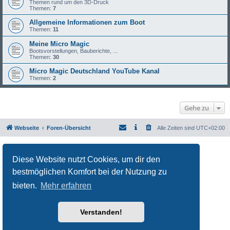
Themen rund um den 3D-Druck
Themen:
7
Allgemeine Informationen zum Boot
Themen:
11
Meine Micro Magic
Bootsvorstellungen, Bauberichte, ...
Themen:
30
Micro Magic Deutschland YouTube Kanal
Themen:
2
Gehe zu
Webseite
Foren-Übersicht
Alle Zeiten sind
UTC+02:00
Powered by
phpBB
® Forum Software © phpBB Limited
Deutsche Übersetzung durch
phpBB.de
Diese Website nutzt Cookies, um dir den
Datenschutz
|
Nutzungsbedingungen
bestmöglichen Komfort bei der Nutzung zu
bieten.
Mehr erfahren
Verstanden!