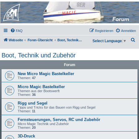
Micro Magic Forum
Deutschland
FAQ
Registrieren
Anmelden
S
Webseite
Foren-Übersicht
Boot, Technik und Zubehör
Select Language
▼
u
Boot, Technik und Zubehör
c
h
Forum
e
New Micro Magic Bastelkeller
Themen:
47
Micro Magic Bastelkeller
Themen aus der Bootswerft
Themen:
36
Rigg und Segel
Tipps und Tricks für das Bauen von Rigg und Segel
Themen:
11
Fernsteuerungen, Servos, RC und Zubehör
Micro Magic Technik und Zubehör
Themen:
20
3D-Druck