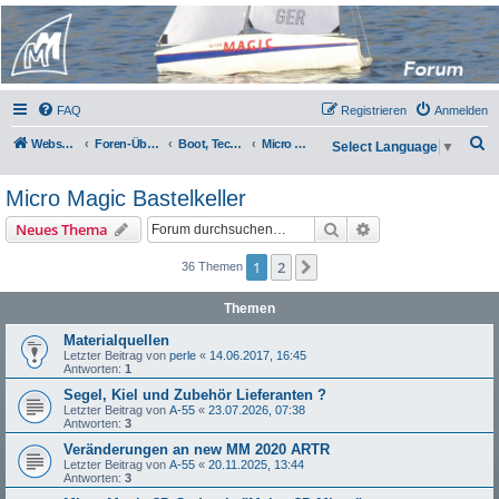
Micro Magic Forum
Deutschland
FAQ
Registrieren
Anmelden
S
Webseite
Foren-Übersicht
Boot, Technik und Zubehör
Micro Magic Bastelkeller
Select Language
▼
u
Micro Magic Bastelkeller
c
h
Suche
Erweiterte Suche
Neues Thema
e
1
2
Nächste
36 Themen
Themen
Materialquellen
Letzter Beitrag von
perle
«
14.06.2017, 16:45
Antworten:
1
Segel, Kiel und Zubehör Lieferanten ?
Letzter Beitrag von
A-55
«
23.07.2026, 07:38
Antworten:
3
Veränderungen an new MM 2020 ARTR
Letzter Beitrag von
A-55
«
20.11.2025, 13:44
Antworten:
3