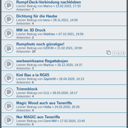
Rumpf-Deck-Verbindung nachkleben
Letzter Beitrag von
Marco
«
13.02.2022, 17:33
Antworten:
7
Dichtung für die Haube
Letzter Beitrag von
bora
«
28.11.2021, 14:55
Antworten:
4
MM im 3D Druck
Letzter Beitrag von
Matthias
«
07.10.2021, 19:56
Antworten:
2
Rumpfsets noch günstiger!
Letzter Beitrag von
GER30
«
21.02.2021, 19:59
Antworten:
20
1
2
3
werbewirksame Regattabojen
Letzter Beitrag von
Markus
«
26.12.2020, 14:37
Antworten:
3
Kiel Bau a la RG65
Letzter Beitrag von
Saphir68
«
26.04.2020, 10:13
Antworten:
6
Trimmblock
Letzter Beitrag von
G11
«
28.03.2020, 18:17
Antworten:
4
Magic Wood auch aus Teneriffa
Letzter Beitrag von
HeBa
«
24.02.2020, 20:28
Antworten:
4
Nur MAGIC aus Teneriffa
Letzter Beitrag von
Gerd MM
«
17.02.2020, 13:45
Antworten:
5