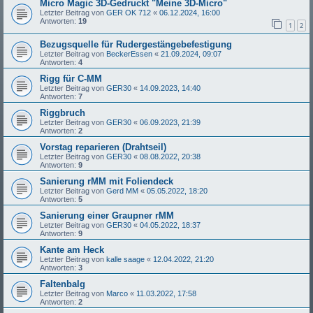
Micro Magic 3D-Gedruckt "Meine 3D-Micro"
Letzter Beitrag von
GER OK 712
«
06.12.2024, 16:00
Antworten:
19
1
2
Bezugsquelle für Rudergestängebefestigung
Letzter Beitrag von
BeckerEssen
«
21.09.2024, 09:07
Antworten:
4
Rigg für C-MM
Letzter Beitrag von
GER30
«
14.09.2023, 14:40
Antworten:
7
Riggbruch
Letzter Beitrag von
GER30
«
06.09.2023, 21:39
Antworten:
2
Vorstag reparieren (Drahtseil)
Letzter Beitrag von
GER30
«
08.08.2022, 20:38
Antworten:
9
Sanierung rMM mit Foliendeck
Letzter Beitrag von
Gerd MM
«
05.05.2022, 18:20
Antworten:
5
Sanierung einer Graupner rMM
Letzter Beitrag von
GER30
«
04.05.2022, 18:37
Antworten:
9
Kante am Heck
Letzter Beitrag von
kalle saage
«
12.04.2022, 21:20
Antworten:
3
Faltenbalg
Letzter Beitrag von
Marco
«
11.03.2022, 17:58
Antworten:
2