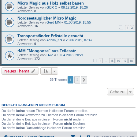
Micro Magic aus Holz selbst bauen
Letzter Beitrag von
GER O
«
08.12.2019, 18:26
Antworten:
8
Nordseetauglicher Micro Magic
Letzter Beitrag von
Gerd MM
«
01.08.2019, 15:55
Antworten:
16
1
2
Transportständer Frästeile gesucht.
Letzter Beitrag von
Achim_KN
«
23.06.2019, 07:47
Antworten:
9
rMM "Mongoose" aus Teilesatz
Letzter Beitrag von
Uwe
«
19.04.2018, 20:21
Antworten:
172
1
15
16
17
18
…
Neues Thema
1
2
Nächste
36 Themen
Gehe zu
BERECHTIGUNGEN IN DIESEM FORUM
Du darfst
keine
neuen Themen in diesem Forum erstellen.
Du darfst
keine
Antworten zu Themen in diesem Forum erstellen.
Du darfst deine Beiträge in diesem Forum
nicht
ändern.
Du darfst deine Beiträge in diesem Forum
nicht
löschen.
Du darfst
keine
Dateianhänge in diesem Forum erstellen.