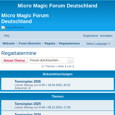
Micro Magic Forum Deutschland
Micro Magic Forum
Deutschland
FAQ
Registrieren
Anmelden
S
Webseite
Foren-Übersicht
Regatta
Regattatermine
Select Language
▼
u
Regattatermine
c
Suche
Erweiterte Suche
Neues Thema
h
11 Themen • Seite
1
von
1
e
Bekanntmachungen
Terminplan 2026
Letzter Beitrag von
A-55
«
28.04.2026, 20:32
Antworten:
2
Themen
Terminplan 2025
Letzter Beitrag von
A-55
«
08.12.2024, 17:39
Terminplan 2024