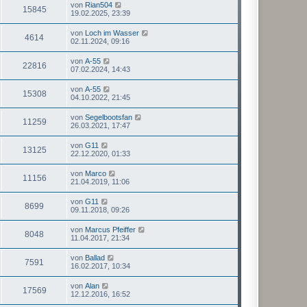
von
Rian504
15845
19.02.2025, 23:39
von
Loch im Wasser
4614
02.11.2024, 09:16
von
A-55
22816
07.02.2024, 14:43
von
A-55
15308
04.10.2022, 21:45
von
Segelbootsfan
11259
26.03.2021, 17:47
von
G11
13125
22.12.2020, 01:33
von
Marco
11156
21.04.2019, 11:06
von
G11
8699
09.11.2018, 09:26
von
Marcus Pfeiffer
8048
11.04.2017, 21:34
von
Ballad
7591
16.02.2017, 10:34
von
Alan
17569
12.12.2016, 16:52