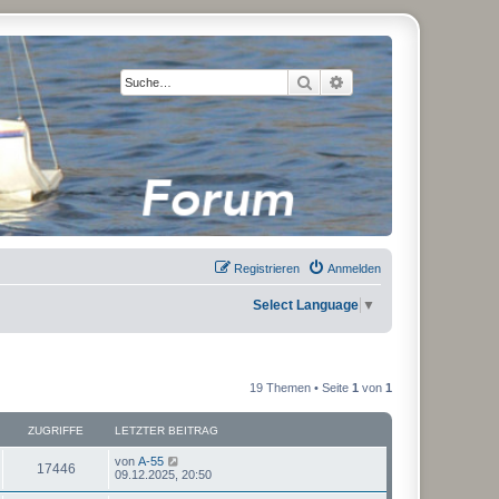
Suche
Erweiterte Suche
Registrieren
Anmelden
Select Language
▼
19 Themen • Seite
1
von
1
ZUGRIFFE
LETZTER BEITRAG
von
A-55
17446
09.12.2025, 20:50