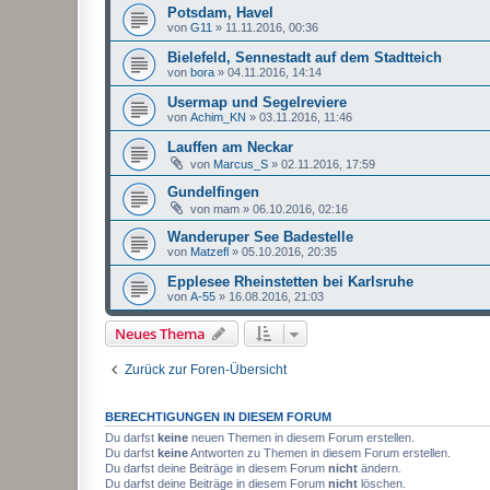
Potsdam, Havel
von
G11
»
11.11.2016, 00:36
Bielefeld, Sennestadt auf dem Stadtteich
von
bora
»
04.11.2016, 14:14
Usermap und Segelreviere
von
Achim_KN
»
03.11.2016, 11:46
Lauffen am Neckar
von
Marcus_S
»
02.11.2016, 17:59
Gundelfingen
von
mam
»
06.10.2016, 02:16
Wanderuper See Badestelle
von
Matzefl
»
05.10.2016, 20:35
Epplesee Rheinstetten bei Karlsruhe
von
A-55
»
16.08.2016, 21:03
Neues Thema
Zurück zur Foren-Übersicht
BERECHTIGUNGEN IN DIESEM FORUM
Du darfst
keine
neuen Themen in diesem Forum erstellen.
Du darfst
keine
Antworten zu Themen in diesem Forum erstellen.
Du darfst deine Beiträge in diesem Forum
nicht
ändern.
Du darfst deine Beiträge in diesem Forum
nicht
löschen.