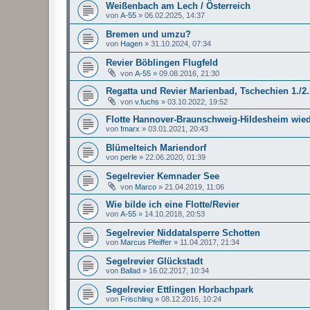
Weißenbach am Lech / Österreich
von
A-55
»
06.02.2025, 14:37
Bremen und umzu?
von
Hagen
»
31.10.2024, 07:34
Revier Böblingen Flugfeld
von
A-55
»
09.08.2016, 21:30
Regatta und Revier Marienbad, Tschechien 1./2.
von
v.fuchs
»
03.10.2022, 19:52
Flotte Hannover-Braunschweig-Hildesheim wied
von
fmarx
»
03.01.2021, 20:43
Blümelteich Mariendorf
von
perle
»
22.06.2020, 01:39
Segelrevier Kemnader See
von
Marco
»
21.04.2019, 11:06
Wie bilde ich eine Flotte/Revier
von
A-55
»
14.10.2018, 20:53
Segelrevier Niddatalsperre Schotten
von
Marcus Pfeiffer
»
11.04.2017, 21:34
Segelrevier Glückstadt
von
Ballad
»
16.02.2017, 10:34
Segelrevier Ettlingen Horbachpark
von
Frischling
»
08.12.2016, 10:24