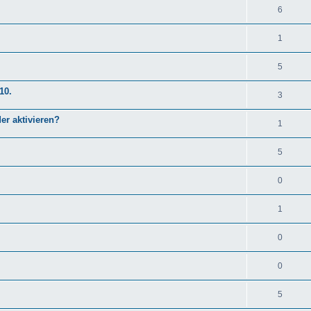
6
1
5
10.
3
er aktivieren?
1
5
0
1
0
0
5