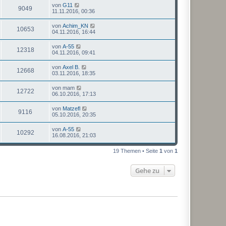
von
G11
9049
11.11.2016, 00:36
von
Achim_KN
10653
04.11.2016, 16:44
von
A-55
12318
04.11.2016, 09:41
von
Axel B.
12668
03.11.2016, 18:35
von
mam
12722
06.10.2016, 17:13
von
Matzefl
9116
05.10.2016, 20:35
von
A-55
10292
16.08.2016, 21:03
19 Themen • Seite
1
von
1
Gehe zu