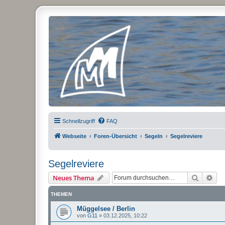
Micro Magic Forum Deutschland
Schnellzugriff
FAQ
Webseite
Foren-Übersicht
Segeln
Segelreviere
Segelreviere
Suche
Erw
Neues Thema
THEMEN
Müggelsee / Berlin
von
G11
»
03.12.2025, 10:22