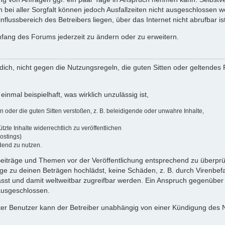
 bei aller Sorgfalt können jedoch Ausfallzeiten nicht ausgeschlossen 
flussbereich des Betreibers liegen, über das Internet nicht abrufbar ist
umfang des Forums jederzeit zu ändern oder zu erweitern.
u dich, nicht gegen die Nutzungsregeln, die guten Sitten oder geltendes
einmal beispielhaft, was wirklich unzulässig ist,
oder die guten Sitten verstoßen, z. B. beleidigende oder unwahre Inhalte,
zte Inhalte widerrechtlich zu veröffentlichen
ostings)
dend zu nutzen.
e Beiträge und Themen vor der Veröffentlichung entsprechend zu überprüf
 zu deinen Beträgen hochlädst, keine Schäden, z. B. durch Virenbefal
st und damit weltweitbar zugreifbar werden. Ein Anspruch gegenüber
 ausgeschlossen.
ierter Benutzer kann der Betreiber unabhängig von einer Kündigung des