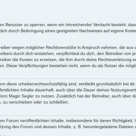
inen Benutzer zu sperren, wenn ein hinreichender Verdacht besteht, d
ich durch Beibringung eines geeigneten Nachweises auf eigene Kost
reiber wegen möglicher Rechtsverstöße in Anspruch nehmen, die aus vo
ibers durch dich entstehen, verpflichtest du dich, den Betreiber von 
iber die Kosten zu ersetzen, die ihm durch deine Rechtsverletzung ent
zen. Diese Verpflichtungen bestehen nicht, wenn du als Nutzer die mögli
n diese urheberrechtsschutzfähig sind, verbleibt grundsätzlich bei d
öffentlichten Inhalte dauerhaft, auch über die Dauer deines Nutzungsve
cro Magic Segler zu nutzen. Zusätzlich hat der Betreiber, auch über 
, zu verschieben oder zu schließen.
m Forum veröffentlichten Inhalte, insbesondere für deren Richtigkeit, 
Nutzung des Forum und dessen Inhalte, z. B. heruntergeladene Dateien