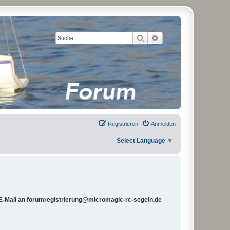
Suche
Erweiterte Suche
Registrieren
Anmelden
Select Language
▼
e E-Mail an forumregistrierung@micromagic-rc-segeln.de