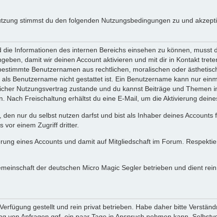
utzung stimmst du den folgenden Nutzungsbedingungen zu und akzeptie
ie Informationen des internen Bereichs einsehen zu können, musst du 
ngeben, damit wir deinen Account aktivieren und mit dir in Kontakt tre
s bestimmte Benutzernamen aus rechtlichen, moralischen oder ästhetis
ls Benutzername nicht gestattet ist. Ein Benutzername kann nur einma
icher Nutzungsvertrag zustande und du kannst Beiträge und Themen im
Nach Freischaltung erhältst du eine E-Mail, um die Aktivierung deine
 den nur du selbst nutzen darfst und bist als Inhaber deines Accounts
vor einem Zugriff dritter.
erung eines Accounts und damit auf Mitgliedschaft im Forum. Respekti
gemeinschaft der deutschen Micro Magic Segler betrieben und dient re
erfügung gestellt und rein privat betrieben. Habe daher bitte Verständ
g von Anfragen ggf. ein paar Tage in Anspruch nehmen kann. Selbstver