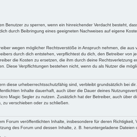
inen Benutzer zu sperren, wenn ein hinreichender Verdacht besteht, d
ich durch Beibringung eines geeigneten Nachweises auf eigene Kost
reiber wegen möglicher Rechtsverstöße in Anspruch nehmen, die aus vo
ibers durch dich entstehen, verpflichtest du dich, den Betreiber von 
iber die Kosten zu ersetzen, die ihm durch deine Rechtsverletzung ent
zen. Diese Verpflichtungen bestehen nicht, wenn du als Nutzer die mögli
n diese urheberrechtsschutzfähig sind, verbleibt grundsätzlich bei d
öffentlichten Inhalte dauerhaft, auch über die Dauer deines Nutzungsve
cro Magic Segler zu nutzen. Zusätzlich hat der Betreiber, auch über 
, zu verschieben oder zu schließen.
m Forum veröffentlichten Inhalte, insbesondere für deren Richtigkeit, 
Nutzung des Forum und dessen Inhalte, z. B. heruntergeladene Dateien