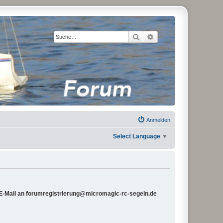
Suche
Erweiterte Suche
Anmelden
Select Language
▼
e E-Mail an forumregistrierung@micromagic-rc-segeln.de