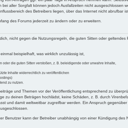
 bei aller Sorgfalt können jedoch Ausfallzeiten nicht ausgeschlossen 
flussbereich des Betreibers liegen, über das Internet nicht abrufbar ist
umfang des Forums jederzeit zu ändern oder zu erweitern.
u dich, nicht gegen die Nutzungsregeln, die guten Sitten oder geltendes
einmal beispielhaft, was wirklich unzulässig ist,
oder die guten Sitten verstoßen, z. B. beleidigende oder unwahre Inhalte,
zte Inhalte widerrechtlich zu veröffentlichen
ostings)
dend zu nutzen.
e Beiträge und Themen vor der Veröffentlichung entsprechend zu überprüf
 zu deinen Beträgen hochlädst, keine Schäden, z. B. durch Virenbefal
st und damit weltweitbar zugreifbar werden. Ein Anspruch gegenüber
 ausgeschlossen.
ierter Benutzer kann der Betreiber unabhängig von einer Kündigung des