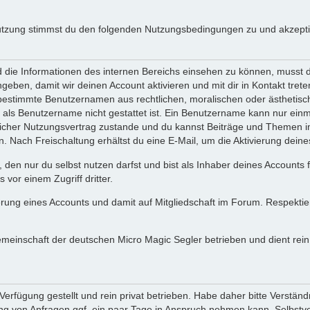
utzung stimmst du den folgenden Nutzungsbedingungen zu und akzeptie
ie Informationen des internen Bereichs einsehen zu können, musst du 
ngeben, damit wir deinen Account aktivieren und mit dir in Kontakt tre
s bestimmte Benutzernamen aus rechtlichen, moralischen oder ästhetis
ls Benutzername nicht gestattet ist. Ein Benutzername kann nur einma
icher Nutzungsvertrag zustande und du kannst Beiträge und Themen im
Nach Freischaltung erhältst du eine E-Mail, um die Aktivierung deine
 den nur du selbst nutzen darfst und bist als Inhaber deines Accounts
vor einem Zugriff dritter.
erung eines Accounts und damit auf Mitgliedschaft im Forum. Respekti
gemeinschaft der deutschen Micro Magic Segler betrieben und dient re
erfügung gestellt und rein privat betrieben. Habe daher bitte Verständ
g von Anfragen ggf. ein paar Tage in Anspruch nehmen kann. Selbstver