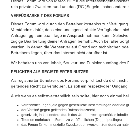
Dieses Forum wird von Marco Hill für die Interessengemeinschaf
rein privaten Zwecken rund um das (RC-)Segeln, insbesondere m
VERFÜGBARKEIT DES FORUMS
Dieses Forum wird durch den Betreiber kostenlos zur Verfügung ge
Verständnis dafür, dass eine uneingeschränkte Verfügbarkeit ni
Anfragen ggf. ein paar Tage in Anspruch nehmen kann. Selbstver
zügige Bearbeitung deiner Anfragen bemüht. Auch bei aller Sorgf
werden, in denen die Webserver auf Grund von technischen oder 
Betreibers liegen, über das Internet nicht abrufbar ist.
Wir behalten uns vor, Inhalt, Struktur und Funktionsumfang des 
PFLICHTEN ALS REGISTRIERTER NUTZER
Als registrierter Benutzer des Forums verpflichtest du dich, nich
geltendes Recht zu verstoßen. Es soll ein respektvoller Umgang
Auch wenn es selbstverständlich sein sollte, hier noch einmal beis
Veröffentlichungen, die gegen gesetzliche Bestimmungen oder die gut
der Verstoß gegen geltendes Datenschutzrecht,
gesetzlich, insbesondere durch das Urheberrecht geschützte Inhalte w
Themen mehrfach im Forum zu veröffentlichen (Doppelpostings)
das Forum für kommerzielle Zwecke oder zweckentfremdend zu nutz