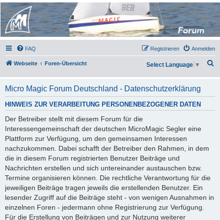
Micro Magic Forum
Deutschland
FAQ
Registrieren
Anmelden
S
Webseite
Foren-Übersicht
Select Language
▼
u
c
Micro Magic Forum Deutschland - Datenschutzerklärung
h
HINWEIS ZUR VERARBEITUNG PERSONENBEZOGENER DATEN
e
Der Betreiber stellt mit diesem Forum für die
Interessengemeinschaft der deutschen MicroMagic Segler eine
Plattform zur Verfügung, um den gemeinsamen Interessen
nachzukommen. Dabei schafft der Betreiber den Rahmen, in dem
die in diesem Forum registrierten Benutzer Beiträge und
Nachrichten erstellen und sich untereinander austauschen bzw.
Termine organisieren können. Die rechtliche Verantwortung für die
jeweiligen Beiträge tragen jeweils die erstellenden Benutzer. Ein
lesender Zugriff auf die Beiträge steht - von wenigen Ausnahmen in
einzelnen Foren - jedermann ohne Registrierung zur Verfügung.
Für die Erstellung von Beiträgen und zur Nutzung weiterer