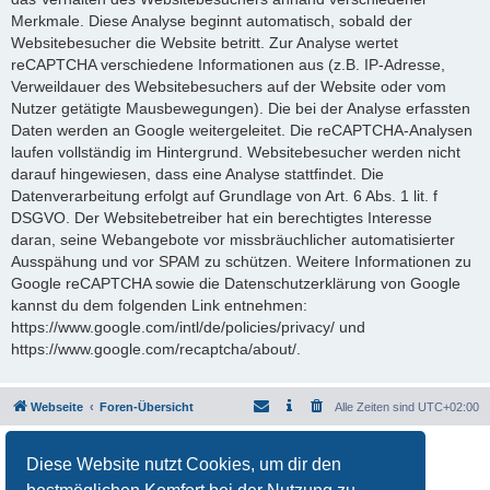
Merkmale. Diese Analyse beginnt automatisch, sobald der
Websitebesucher die Website betritt. Zur Analyse wertet
reCAPTCHA verschiedene Informationen aus (z.B. IP-Adresse,
Verweildauer des Websitebesuchers auf der Website oder vom
Nutzer getätigte Mausbewegungen). Die bei der Analyse erfassten
Daten werden an Google weitergeleitet. Die reCAPTCHA-Analysen
laufen vollständig im Hintergrund. Websitebesucher werden nicht
darauf hingewiesen, dass eine Analyse stattfindet. Die
Datenverarbeitung erfolgt auf Grundlage von Art. 6 Abs. 1 lit. f
DSGVO. Der Websitebetreiber hat ein berechtigtes Interesse
daran, seine Webangebote vor missbräuchlicher automatisierter
Ausspähung und vor SPAM zu schützen. Weitere Informationen zu
Google reCAPTCHA sowie die Datenschutzerklärung von Google
kannst du dem folgenden Link entnehmen:
https://www.google.com/intl/de/policies/privacy/ und
https://www.google.com/recaptcha/about/.
Webseite
Foren-Übersicht
Alle Zeiten sind
UTC+02:00
Powered by
phpBB
® Forum Software © phpBB Limited
Diese Website nutzt Cookies, um dir den
Deutsche Übersetzung durch
phpBB.de
Datenschutz
|
Nutzungsbedingungen