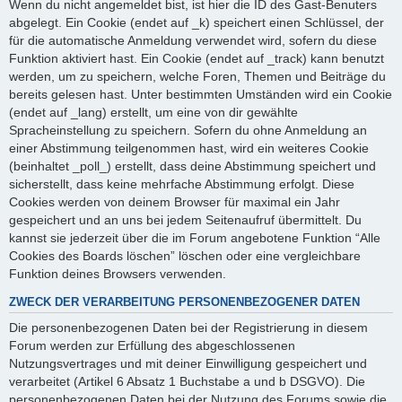
Wenn du nicht angemeldet bist, ist hier die ID des Gast-Benuters
abgelegt. Ein Cookie (endet auf _k) speichert einen Schlüssel, der
für die automatische Anmeldung verwendet wird, sofern du diese
Funktion aktiviert hast. Ein Cookie (endet auf _track) kann benutzt
werden, um zu speichern, welche Foren, Themen und Beiträge du
bereits gelesen hast. Unter bestimmten Umständen wird ein Cookie
(endet auf _lang) erstellt, um eine von dir gewählte
Spracheinstellung zu speichern. Sofern du ohne Anmeldung an
einer Abstimmung teilgenommen hast, wird ein weiteres Cookie
(beinhaltet _poll_) erstellt, dass deine Abstimmung speichert und
sicherstellt, dass keine mehrfache Abstimmung erfolgt. Diese
Cookies werden von deinem Browser für maximal ein Jahr
gespeichert und an uns bei jedem Seitenaufruf übermittelt. Du
kannst sie jederzeit über die im Forum angebotene Funktion “Alle
Cookies des Boards löschen” löschen oder eine vergleichbare
Funktion deines Browsers verwenden.
ZWECK DER VERARBEITUNG PERSONENBEZOGENER DATEN
Die personenbezogenen Daten bei der Registrierung in diesem
Forum werden zur Erfüllung des abgeschlossenen
Nutzungsvertrages und mit deiner Einwilligung gespeichert und
verarbeitet (Artikel 6 Absatz 1 Buchstabe a und b DSGVO). Die
personenbezogenen Daten bei der Nutzung des Forums sowie die