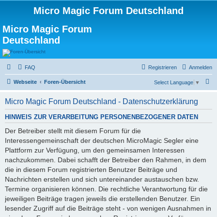
Micro Magic Forum Deutschland
Micro Magic Forum
Deutschland
FAQ
Registrieren
Anmelden
S
Webseite
Foren-Übersicht
Select Language
▼
u
Micro Magic Forum Deutschland - Datenschutzerklärung
c
h
HINWEIS ZUR VERARBEITUNG PERSONENBEZOGENER DATEN
e
Der Betreiber stellt mit diesem Forum für die
Interessengemeinschaft der deutschen MicroMagic Segler eine
Plattform zur Verfügung, um den gemeinsamen Interessen
nachzukommen. Dabei schafft der Betreiber den Rahmen, in dem
die in diesem Forum registrierten Benutzer Beiträge und
Nachrichten erstellen und sich untereinander austauschen bzw.
Termine organisieren können. Die rechtliche Verantwortung für die
jeweiligen Beiträge tragen jeweils die erstellenden Benutzer. Ein
lesender Zugriff auf die Beiträge steht - von wenigen Ausnahmen in