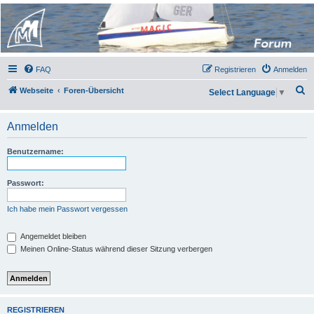
Micro Magic Forum
Deutschland
FAQ
Registrieren
Anmelden
S
Webseite
Foren-Übersicht
Select Language
▼
u
c
Anmelden
h
Benutzername:
e
Passwort:
Ich habe mein Passwort vergessen
Angemeldet bleiben
Meinen Online-Status während dieser Sitzung verbergen
REGISTRIEREN