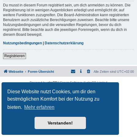
Du musst in diesem Forum registriert sein, um dich anmelden zu können. Die
Registrierung ist in wenigen Augenblicken erledigt und ermöglicht dir, auf
weitere Funktionen zuzugreifen. Die Board-Administration kann registrierten
Benutzern auch zusätzliche Berechtigungen zuweisen. Beachte bitte unsere
Nutzungsbedingungen und die verwandten Regelungen, bevor du dich
registrierst. Bitte beachte auch die jeweiligen Forenregeln, wenn du dich in
diesem Board bewegst.
Nutzungsbedingungen
|
Datenschutzerklärung
Registrieren
Webseite
Foren-Übersicht
Alle Zeiten sind
UTC+02:00
Powered by
phpBB
® Forum Software © phpBB Limited
Deutsche Übersetzung durch
phpBB.de
Diese Website nutzt Cookies, um dir den
Datenschutz
|
Nutzungsbedingungen
bestmöglichen Komfort bei der Nutzung zu
bieten.
Mehr erfahren
Verstanden!