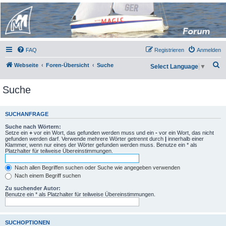
Micro Magic Forum
Deutschland
FAQ
Registrieren
Anmelden
S
Webseite
Foren-Übersicht
Suche
Select Language
▼
u
Suche
c
h
e
SUCHANFRAGE
Suche nach Wörtern:
Setze ein
+
vor ein Wort, das gefunden werden muss und ein
-
vor ein Wort, das nicht
gefunden werden darf. Verwende mehrere Wörter getrennt durch
|
innerhalb einer
Klammer, wenn nur eines der Wörter gefunden werden muss. Benutze ein * als
Platzhalter für teilweise Übereinstimmungen.
Nach allen Begriffen suchen oder Suche wie angegeben verwenden
Nach einem Begriff suchen
Zu suchender Autor:
Benutze ein * als Platzhalter für teilweise Übereinstimmungen.
SUCHOPTIONEN