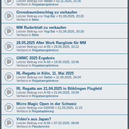
Letzter Beitrag von
Stefan
«
02.11.2025, 15:26
Verfasst in
Regattaergebnisse
Grossbaumbeschlag zu verkaufen
Letzter Beitrag von
Yogi Bär
«
01.09.2025, 20:20
Verfasst in
Biete
MM Ruderblatt zu verkaufen
Letzter Beitrag von
Yogi Bär
«
01.09.2025, 20:18
Verfasst in
Biete
28.05.2025 After Work Rangliste für MM
Letzter Beitrag von
A-55
«
29.05.2025, 10:12
Verfasst in
Regattaergebnisse
GMMC 2025 Ergebnis
Letzter Beitrag von
A-55
«
19.05.2025, 19:46
Verfasst in
Regattaergebnisse
RL-Regatta in Köln, 11. Mai 2025
Letzter Beitrag von
Stefan
«
11.05.2025, 16:04
Verfasst in
Regattaergebnisse
RL Regatta am 21.04.2025 in Böblingen Flugfeld
Letzter Beitrag von
A-55
«
21.04.2025, 19:59
Verfasst in
Regattaergebnisse
Micro Magic Open in der Schweiz
Letzter Beitrag von
GER30
«
21.03.2025, 11:22
Verfasst in
Regattaplanung
Video's aus Japan?
Letzter Beitrag von
A-55
«
07.02.2025, 08:08
Verfasst in
Plauderecke