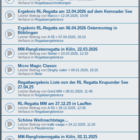
Verfasst in
Regattaauschreibungen
Ergebnis RL-Regatta am 12.04.2026 auf dem Kemnader See
Letzter Beitrag von
Marco
«
12.04.2026, 19:08
Verfasst in
Regattaergebnisse
Ergebnis RL-Regatta am 06.04.2026 Ostermontag in
Böblingen
Letzter Beitrag von
A-55
«
07.04.2026, 18:10
Verfasst in
Regattaergebnisse
MM-Ranglistenregatta in Köln, 22.03.2026
Letzter Beitrag von
Stefan
«
23.03.2026, 12:33
Verfasst in
Regattaergebnisse
Micro Magic Classic
Letzter Beitrag von
Dinghy sailor
«
09.01.2026, 18:25
Verfasst in
Biete
Regattaergebnis Liste von der RL Regatta Krupunder See
27.04.25
Letzter Beitrag von
Gerd MM
«
08.01.2026, 11:48
Verfasst in
Regattaergebnisse
RL-Regatta MM am 27.12.25 in Lauffen
Letzter Beitrag von
A-55
«
28.12.2025, 12:36
Verfasst in
Regattaergebnisse
Schöne Weihnachtstage…
Letzter Beitrag von
kalle saage
«
24.12.2025, 11:20
Verfasst in
Plauderecke
MM-Ranglistenregatta in Köln, 02.11.2025