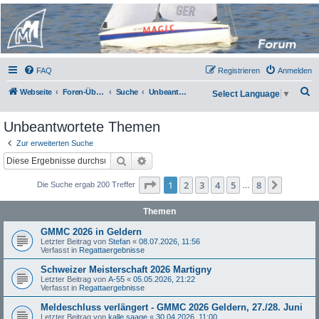
Micro Magic Forum
Deutschland
FAQ
Registrieren
Anmelden
S
Webseite
Foren-Übersicht
Suche
Unbeantwortete Themen
Select Language
▼
u
Unbeantwortete Themen
c
h
Zur erweiterten Suche
Suche
Erweiterte Suche
e
Seite
1
von
8
1
2
3
4
5
8
Nächst
Die Suche ergab 200 Treffer
…
Themen
GMMC 2026 in Geldern
Letzter Beitrag von
Stefan
«
08.07.2026, 11:56
Verfasst in
Regattaergebnisse
Schweizer Meisterschaft 2026 Martigny
Letzter Beitrag von
A-55
«
05.05.2026, 21:22
Verfasst in
Regattaergebnisse
Meldeschluss verlängert - GMMC 2026 Geldern, 27./28. Juni
Letzter Beitrag von
kalle saage
«
30.04.2026, 11:00