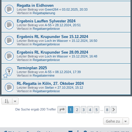
Regatta in Eidhoven
Letzter Beitrag von
Geert264
«
03.02.2025, 20:33
Verfasst in
Regattaplanung
Ergebnis Lauffen Sylvester 2024
Letzter Beitrag von
A-55
«
28.12.2024, 20:51
Verfasst in
Regattaergebnisse
Ergebnis RL Krupunder See 15.12.2024
Letzter Beitrag von
Loch im Wasser
«
15.12.2024, 16:50
Verfasst in
Regattaergebnisse
Ergebnis RL Krupunder See 28.09.2024
Letzter Beitrag von
Loch im Wasser
«
15.12.2024, 16:48
Verfasst in
Regattaergebnisse
Terminplan 2025
Letzter Beitrag von
A-55
«
08.12.2024, 17:39
Verfasst in
Regattatermine
RL-Regatta in Köln, 27. Oktober 2024
Letzter Beitrag von
Stefan
«
27.10.2024, 15:12
Verfasst in
Regattaergebnisse
Seite
1
von
8
1
2
3
4
5
8
Nächst
Die Suche ergab 200 Treffer
…
Gehe zu