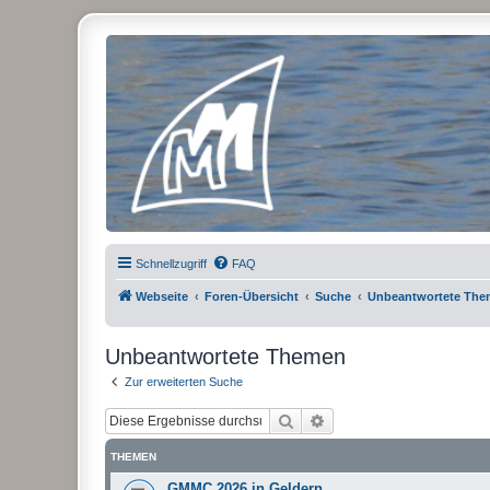
Micro Magic Forum Deutschland
Schnellzugriff
FAQ
Webseite
Foren-Übersicht
Suche
Unbeantwortete Th
Unbeantwortete Themen
Zur erweiterten Suche
Suche
Erweiterte Suche
THEMEN
GMMC 2026 in Geldern