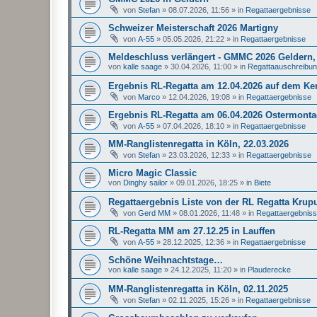
von
Stefan
»
08.07.2026, 11:56
» in
Regattaergebnisse
Schweizer Meisterschaft 2026 Martigny
von
A-55
»
05.05.2026, 21:22
» in
Regattaergebnisse
Meldeschluss verlängert - GMMC 2026 Geldern, 
von
kalle saage
»
30.04.2026, 11:00
» in
Regattaauschreibu
Ergebnis RL-Regatta am 12.04.2026 auf dem K
von
Marco
»
12.04.2026, 19:08
» in
Regattaergebnisse
Ergebnis RL-Regatta am 06.04.2026 Ostermonta
von
A-55
»
07.04.2026, 18:10
» in
Regattaergebnisse
MM-Ranglistenregatta in Köln, 22.03.2026
von
Stefan
»
23.03.2026, 12:33
» in
Regattaergebnisse
Micro Magic Classic
von
Dinghy sailor
»
09.01.2026, 18:25
» in
Biete
Regattaergebnis Liste von der RL Regatta Krup
von
Gerd MM
»
08.01.2026, 11:48
» in
Regattaergebnis
RL-Regatta MM am 27.12.25 in Lauffen
von
A-55
»
28.12.2025, 12:36
» in
Regattaergebnisse
Schöne Weihnachtstage…
von
kalle saage
»
24.12.2025, 11:20
» in
Plauderecke
MM-Ranglistenregatta in Köln, 02.11.2025
von
Stefan
»
02.11.2025, 15:26
» in
Regattaergebnisse