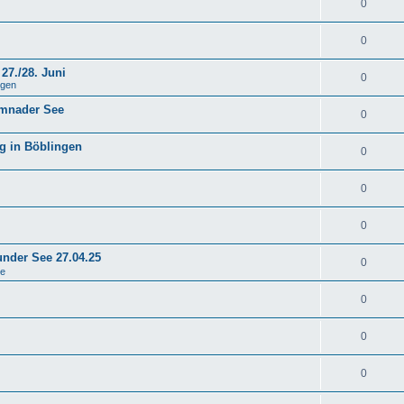
0
0
27./28. Juni
0
ngen
emnader See
0
g in Böblingen
0
0
0
under See 27.04.25
0
se
0
0
0