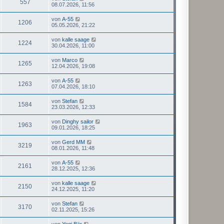
557
08.07.2026, 11:56
von
A-55
1206
05.05.2026, 21:22
von
kalle saage
1224
30.04.2026, 11:00
von
Marco
1265
12.04.2026, 19:08
von
A-55
1263
07.04.2026, 18:10
von
Stefan
1584
23.03.2026, 12:33
von
Dinghy sailor
1963
09.01.2026, 18:25
von
Gerd MM
3219
08.01.2026, 11:48
von
A-55
2161
28.12.2025, 12:36
von
kalle saage
2150
24.12.2025, 11:20
von
Stefan
3170
02.11.2025, 15:26
von
Yogi Bär