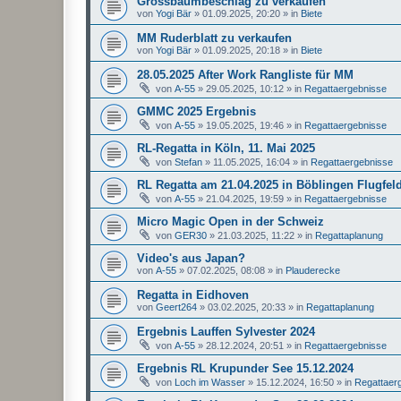
Grossbaumbeschlag zu verkaufen
von
Yogi Bär
»
01.09.2025, 20:20
» in
Biete
MM Ruderblatt zu verkaufen
von
Yogi Bär
»
01.09.2025, 20:18
» in
Biete
28.05.2025 After Work Rangliste für MM
von
A-55
»
29.05.2025, 10:12
» in
Regattaergebnisse
GMMC 2025 Ergebnis
von
A-55
»
19.05.2025, 19:46
» in
Regattaergebnisse
RL-Regatta in Köln, 11. Mai 2025
von
Stefan
»
11.05.2025, 16:04
» in
Regattaergebnisse
RL Regatta am 21.04.2025 in Böblingen Flugfel
von
A-55
»
21.04.2025, 19:59
» in
Regattaergebnisse
Micro Magic Open in der Schweiz
von
GER30
»
21.03.2025, 11:22
» in
Regattaplanung
Video's aus Japan?
von
A-55
»
07.02.2025, 08:08
» in
Plauderecke
Regatta in Eidhoven
von
Geert264
»
03.02.2025, 20:33
» in
Regattaplanung
Ergebnis Lauffen Sylvester 2024
von
A-55
»
28.12.2024, 20:51
» in
Regattaergebnisse
Ergebnis RL Krupunder See 15.12.2024
von
Loch im Wasser
»
15.12.2024, 16:50
» in
Regattaer