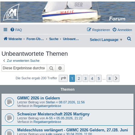
Micro Magic Forum
Deutschland
FAQ
Registrieren
Anmelden
S
Webseite
Foren-Übersicht
Suche
Unbeantwortete Themen
Select Language
▼
u
Unbeantwortete Themen
c
h
Zur erweiterten Suche
Suche
Erweiterte Suche
e
Seite
1
von
8
1
2
3
4
5
8
Nächst
Die Suche ergab 200 Treffer
…
Themen
GMMC 2026 in Geldern
Letzter Beitrag von
Stefan
«
08.07.2026, 11:56
Verfasst in
Regattaergebnisse
Schweizer Meisterschaft 2026 Martigny
Letzter Beitrag von
A-55
«
05.05.2026, 21:22
Verfasst in
Regattaergebnisse
Meldeschluss verlängert - GMMC 2026 Geldern, 27./28. Juni
Letzter Beitrag von
kalle saage
«
30.04.2026, 11:00