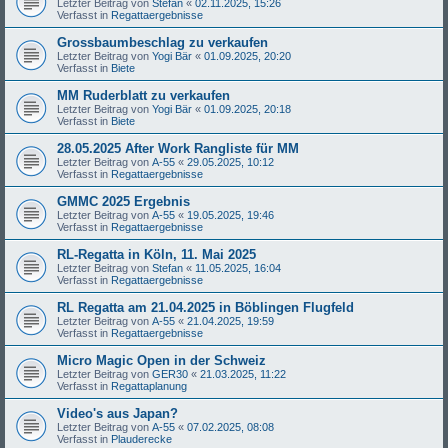
Letzter Beitrag von
Stefan
«
02.11.2025, 15:26
Verfasst in
Regattaergebnisse
Grossbaumbeschlag zu verkaufen
Letzter Beitrag von
Yogi Bär
«
01.09.2025, 20:20
Verfasst in
Biete
MM Ruderblatt zu verkaufen
Letzter Beitrag von
Yogi Bär
«
01.09.2025, 20:18
Verfasst in
Biete
28.05.2025 After Work Rangliste für MM
Letzter Beitrag von
A-55
«
29.05.2025, 10:12
Verfasst in
Regattaergebnisse
GMMC 2025 Ergebnis
Letzter Beitrag von
A-55
«
19.05.2025, 19:46
Verfasst in
Regattaergebnisse
RL-Regatta in Köln, 11. Mai 2025
Letzter Beitrag von
Stefan
«
11.05.2025, 16:04
Verfasst in
Regattaergebnisse
RL Regatta am 21.04.2025 in Böblingen Flugfeld
Letzter Beitrag von
A-55
«
21.04.2025, 19:59
Verfasst in
Regattaergebnisse
Micro Magic Open in der Schweiz
Letzter Beitrag von
GER30
«
21.03.2025, 11:22
Verfasst in
Regattaplanung
Video's aus Japan?
Letzter Beitrag von
A-55
«
07.02.2025, 08:08
Verfasst in
Plauderecke