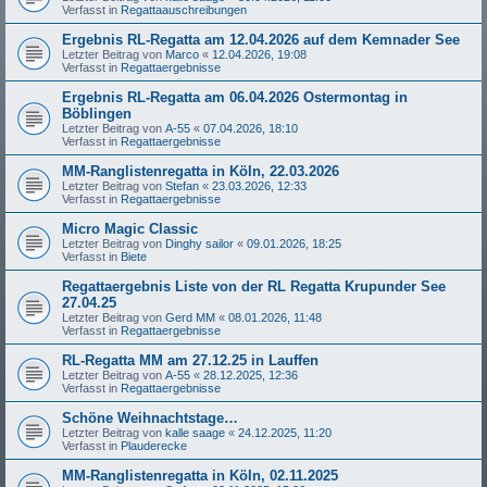
Verfasst in
Regattaauschreibungen
Ergebnis RL-Regatta am 12.04.2026 auf dem Kemnader See
Letzter Beitrag von
Marco
«
12.04.2026, 19:08
Verfasst in
Regattaergebnisse
Ergebnis RL-Regatta am 06.04.2026 Ostermontag in
Böblingen
Letzter Beitrag von
A-55
«
07.04.2026, 18:10
Verfasst in
Regattaergebnisse
MM-Ranglistenregatta in Köln, 22.03.2026
Letzter Beitrag von
Stefan
«
23.03.2026, 12:33
Verfasst in
Regattaergebnisse
Micro Magic Classic
Letzter Beitrag von
Dinghy sailor
«
09.01.2026, 18:25
Verfasst in
Biete
Regattaergebnis Liste von der RL Regatta Krupunder See
27.04.25
Letzter Beitrag von
Gerd MM
«
08.01.2026, 11:48
Verfasst in
Regattaergebnisse
RL-Regatta MM am 27.12.25 in Lauffen
Letzter Beitrag von
A-55
«
28.12.2025, 12:36
Verfasst in
Regattaergebnisse
Schöne Weihnachtstage…
Letzter Beitrag von
kalle saage
«
24.12.2025, 11:20
Verfasst in
Plauderecke
MM-Ranglistenregatta in Köln, 02.11.2025