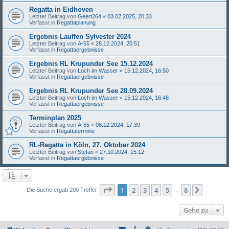
Regatta in Eidhoven
Letzter Beitrag von
Geert264
«
03.02.2025, 20:33
Verfasst in
Regattaplanung
Ergebnis Lauffen Sylvester 2024
Letzter Beitrag von
A-55
«
28.12.2024, 20:51
Verfasst in
Regattaergebnisse
Ergebnis RL Krupunder See 15.12.2024
Letzter Beitrag von
Loch im Wasser
«
15.12.2024, 16:50
Verfasst in
Regattaergebnisse
Ergebnis RL Krupunder See 28.09.2024
Letzter Beitrag von
Loch im Wasser
«
15.12.2024, 16:48
Verfasst in
Regattaergebnisse
Terminplan 2025
Letzter Beitrag von
A-55
«
08.12.2024, 17:39
Verfasst in
Regattatermine
RL-Regatta in Köln, 27. Oktober 2024
Letzter Beitrag von
Stefan
«
27.10.2024, 15:12
Verfasst in
Regattaergebnisse
Seite
1
von
8
1
2
3
4
5
8
Nächst
Die Suche ergab 200 Treffer
…
Gehe zu