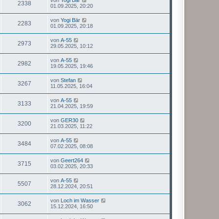
2338
01.09.2025, 20:20
von
Yogi Bär
2283
01.09.2025, 20:18
von
A-55
2973
29.05.2025, 10:12
von
A-55
2982
19.05.2025, 19:46
von
Stefan
3267
11.05.2025, 16:04
von
A-55
3133
21.04.2025, 19:59
von
GER30
3200
21.03.2025, 11:22
von
A-55
3484
07.02.2025, 08:08
von
Geert264
3715
03.02.2025, 20:33
von
A-55
5507
28.12.2024, 20:51
von
Loch im Wasser
3062
15.12.2024, 16:50