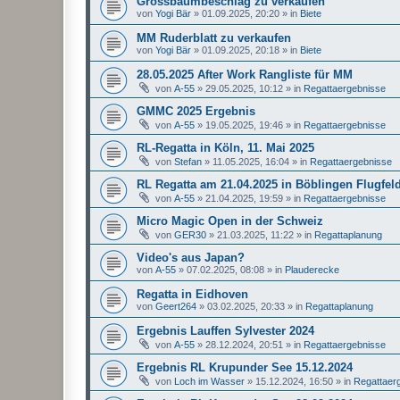
Grossbaumbeschlag zu verkaufen
von
Yogi Bär
»
01.09.2025, 20:20
» in
Biete
MM Ruderblatt zu verkaufen
von
Yogi Bär
»
01.09.2025, 20:18
» in
Biete
28.05.2025 After Work Rangliste für MM
von
A-55
»
29.05.2025, 10:12
» in
Regattaergebnisse
GMMC 2025 Ergebnis
von
A-55
»
19.05.2025, 19:46
» in
Regattaergebnisse
RL-Regatta in Köln, 11. Mai 2025
von
Stefan
»
11.05.2025, 16:04
» in
Regattaergebnisse
RL Regatta am 21.04.2025 in Böblingen Flugfel
von
A-55
»
21.04.2025, 19:59
» in
Regattaergebnisse
Micro Magic Open in der Schweiz
von
GER30
»
21.03.2025, 11:22
» in
Regattaplanung
Video's aus Japan?
von
A-55
»
07.02.2025, 08:08
» in
Plauderecke
Regatta in Eidhoven
von
Geert264
»
03.02.2025, 20:33
» in
Regattaplanung
Ergebnis Lauffen Sylvester 2024
von
A-55
»
28.12.2024, 20:51
» in
Regattaergebnisse
Ergebnis RL Krupunder See 15.12.2024
von
Loch im Wasser
»
15.12.2024, 16:50
» in
Regattaer