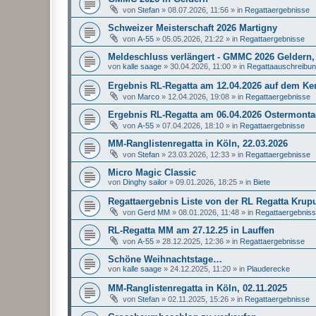
von
Stefan
»
08.07.2026, 11:56
» in
Regattaergebnisse
Schweizer Meisterschaft 2026 Martigny
von
A-55
»
05.05.2026, 21:22
» in
Regattaergebnisse
Meldeschluss verlängert - GMMC 2026 Geldern, 
von
kalle saage
»
30.04.2026, 11:00
» in
Regattaauschreibu
Ergebnis RL-Regatta am 12.04.2026 auf dem K
von
Marco
»
12.04.2026, 19:08
» in
Regattaergebnisse
Ergebnis RL-Regatta am 06.04.2026 Ostermonta
von
A-55
»
07.04.2026, 18:10
» in
Regattaergebnisse
MM-Ranglistenregatta in Köln, 22.03.2026
von
Stefan
»
23.03.2026, 12:33
» in
Regattaergebnisse
Micro Magic Classic
von
Dinghy sailor
»
09.01.2026, 18:25
» in
Biete
Regattaergebnis Liste von der RL Regatta Krup
von
Gerd MM
»
08.01.2026, 11:48
» in
Regattaergebnis
RL-Regatta MM am 27.12.25 in Lauffen
von
A-55
»
28.12.2025, 12:36
» in
Regattaergebnisse
Schöne Weihnachtstage…
von
kalle saage
»
24.12.2025, 11:20
» in
Plauderecke
MM-Ranglistenregatta in Köln, 02.11.2025
von
Stefan
»
02.11.2025, 15:26
» in
Regattaergebnisse