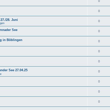
0
0
27./28. Juni
0
ngen
emnader See
0
g in Böblingen
0
0
0
under See 27.04.25
0
se
0
0
0