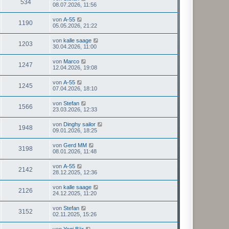
534
08.07.2026, 11:56
von
A-55
1190
05.05.2026, 21:22
von
kalle saage
1203
30.04.2026, 11:00
von
Marco
1247
12.04.2026, 19:08
von
A-55
1245
07.04.2026, 18:10
von
Stefan
1566
23.03.2026, 12:33
von
Dinghy sailor
1948
09.01.2026, 18:25
von
Gerd MM
3198
08.01.2026, 11:48
von
A-55
2142
28.12.2025, 12:36
von
kalle saage
2126
24.12.2025, 11:20
von
Stefan
3152
02.11.2025, 15:26
von
Yogi Bär