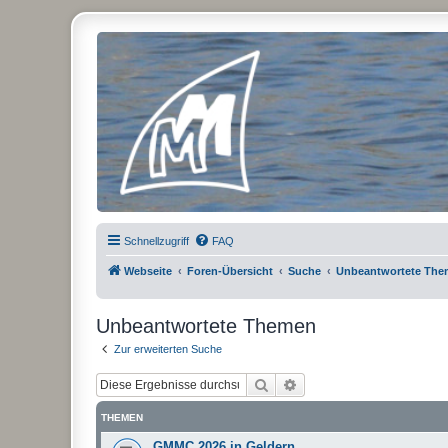
Micro Magic Forum Deutschland
Schnellzugriff
FAQ
Webseite
Foren-Übersicht
Suche
Unbeantwortete Th
Unbeantwortete Themen
Zur erweiterten Suche
Suche
Erweiterte Suche
THEMEN
GMMC 2026 in Geldern