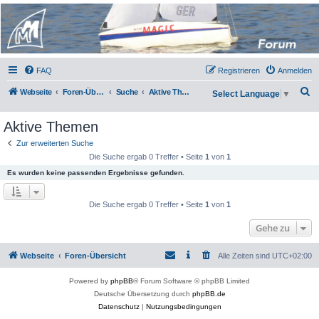
Micro Magic Forum
Deutschland
FAQ
Registrieren
Anmelden
S
Webseite
Foren-Übersicht
Suche
Aktive Themen
Select Language
▼
u
Aktive Themen
c
h
Zur erweiterten Suche
Die Suche ergab 0 Treffer • Seite
1
von
1
e
Es wurden keine passenden Ergebnisse gefunden.
Die Suche ergab 0 Treffer • Seite
1
von
1
Gehe zu
Webseite
Foren-Übersicht
Alle Zeiten sind
UTC+02:00
Powered by
phpBB
® Forum Software © phpBB Limited
Deutsche Übersetzung durch
phpBB.de
Datenschutz
|
Nutzungsbedingungen