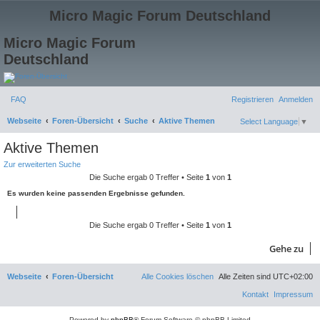
Micro Magic Forum Deutschland
Micro Magic Forum
Deutschland
FAQ
Registrieren
Anmelden
S
Webseite
Foren-Übersicht
Suche
Aktive Themen
Select Language
▼
u
Aktive Themen
c
Zur erweiterten Suche
h
Die Suche ergab 0 Treffer • Seite
1
von
1
e
Es wurden keine passenden Ergebnisse gefunden.
Die Suche ergab 0 Treffer • Seite
1
von
1
Gehe zu
Webseite
Foren-Übersicht
Alle Cookies löschen
Alle Zeiten sind
UTC+02:00
Kontakt
Impressum
Powered by
phpBB
® Forum Software © phpBB Limited