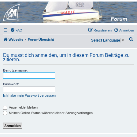
Micro Magic Forum
Deutschland
FAQ
Registrieren
Anmelden
S
Webseite
Foren-Übersicht
Select Language
▼
u
c
Du musst dich anmelden, um in diesem Forum Beiträge zu
zitieren.
h
e
Benutzername:
Passwort:
Ich habe mein Passwort vergessen
Angemeldet bleiben
Meinen Online-Status während dieser Sitzung verbergen