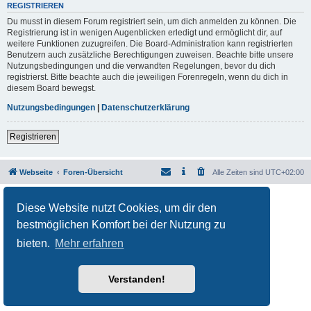
REGISTRIEREN
Du musst in diesem Forum registriert sein, um dich anmelden zu können. Die
Registrierung ist in wenigen Augenblicken erledigt und ermöglicht dir, auf
weitere Funktionen zuzugreifen. Die Board-Administration kann registrierten
Benutzern auch zusätzliche Berechtigungen zuweisen. Beachte bitte unsere
Nutzungsbedingungen und die verwandten Regelungen, bevor du dich
registrierst. Bitte beachte auch die jeweiligen Forenregeln, wenn du dich in
diesem Board bewegst.
Nutzungsbedingungen
|
Datenschutzerklärung
Registrieren
Webseite
Foren-Übersicht
Alle Zeiten sind
UTC+02:00
Powered by
phpBB
® Forum Software © phpBB Limited
Diese Website nutzt Cookies, um dir den
Deutsche Übersetzung durch
phpBB.de
Datenschutz
|
Nutzungsbedingungen
bestmöglichen Komfort bei der Nutzung zu
bieten.
Mehr erfahren
Verstanden!