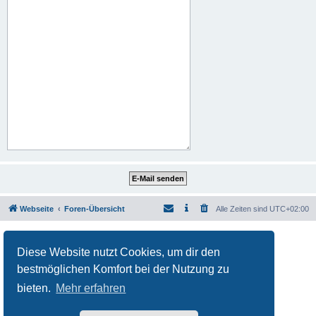
Webseite
Foren-Übersicht
Alle Zeiten sind
UTC+02:00
Powered by
phpBB
® Forum Software © phpBB Limited
Deutsche Übersetzung durch
phpBB.de
Diese Website nutzt Cookies, um dir den
Datenschutz
|
Nutzungsbedingungen
bestmöglichen Komfort bei der Nutzung zu
bieten.
Mehr erfahren