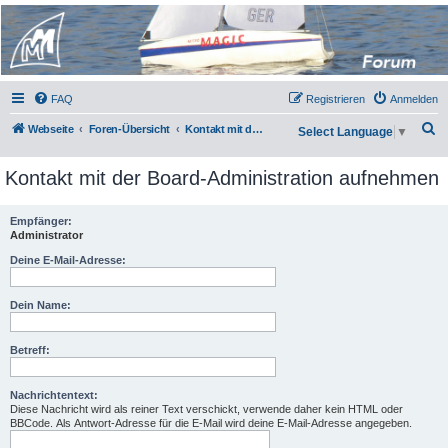
Micro Magic Forum
Deutschland
FAQ
Registrieren
Anmelden
S
Webseite
Foren-Übersicht
Kontakt mit der Board-Administration aufnehmen
Select Language
▼
u
Kontakt mit der Board-Administration aufnehmen
c
h
Empfänger:
e
Administrator
Deine E-Mail-Adresse:
Dein Name:
Betreff:
Nachrichtentext:
Diese Nachricht wird als reiner Text verschickt, verwende daher kein HTML oder
BBCode. Als Antwort-Adresse für die E-Mail wird deine E-Mail-Adresse angegeben.