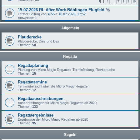
1
7
8
9
10
…
15.07.2026 RL After Work Böblingen Flugfeld
Letzter Beitrag von
A-55
«
16.07.2026, 17:52
Antworten:
1
Allgemein
Plauderecke
Plauderecke, Dies und Das
Themen:
58
Regatta
Regattaplanung
Planung von Micro Magic Regatten, Terminfindung, Reviersuche
Themen:
15
Regattatermine
Terminübersicht über die Micro Magic Regatten
Themen:
12
Regattaauschreibungen
Ausschreibungen für Micro Magic Regatten ab 2020
Themen:
133
Regattaergebnisse
Ergebnisse der Micro Magic Regatten ab 2020
Themen:
95
Segeln