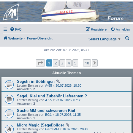
Micro Magic Forum
Deutschland
FAQ
Registrieren
Anmelden
S
Webseite
Foren-Übersicht
Select Language
▼
u
Aktuelle Zeit: 07.08.2026, 05:41
c
h
Seite
1
von
10
1
2
3
4
5
10
Nächste
…
e
Aktuelle Themen
Segeln in Böblingen
Letzter Beitrag von
A-55
«
30.07.2026, 10:30
Antworten:
2
Segel, Kiel und Zubehör Lieferanten ?
Letzter Beitrag von
A-55
«
23.07.2026, 07:38
Antworten:
3
Suche MM und schwereren Kiel
Letzter Beitrag von
EG1
«
18.07.2026, 11:35
Antworten:
1
Micro Magic (Segel)bilder
Letzter Beitrag von
Gerd MM
«
16.07.2026, 20:42
Antworten:
98