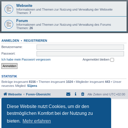
Webseite
Informationen und Themen zur Nutzung und Verwaltung der Webseite
Themen:
7
Forum
Informationen und Themen zur Nutzung und Verwaltung des Forums
Themen:
26
ANMELDEN
•
REGISTRIEREN
Benutzername:
Passwort:
Ich habe mein Passwort vergessen
Angemeldet bleiben
STATISTIK
Beiträge insgesamt
8156
• Themen insgesamt
1024
• Mitglieder insgesamt
443
• Unser
neuestes Mitglied:
S1jens
Webseite
Foren-Übersicht
Alle Zeiten sind
UTC+02:00
Powered by
phpBB
® Forum Software © phpBB Limited
Diese Website nutzt Cookies, um dir den
Deutsche Übersetzung durch
phpBB.de
bestmöglichen Komfort bei der Nutzung zu
Datenschutz
|
Nutzungsbedingungen
bieten.
Mehr erfahren