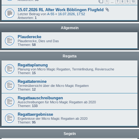
1
7
8
9
10
…
15.07.2026 RL After Work Böblingen Flugfeld
Letzter Beitrag von
A-55
«
16.07.2026, 17:52
Antworten:
1
Allgemein
Plauderecke
Plauderecke, Dies und Das
Themen:
58
Regatta
Regattaplanung
Planung von Micro Magic Regatten, Terminfindung, Reviersuche
Themen:
15
Regattatermine
Terminübersicht über die Micro Magic Regatten
Themen:
12
Regattaauschreibungen
Ausschreibungen für Micro Magic Regatten ab 2020
Themen:
133
Regattaergebnisse
Ergebnisse der Micro Magic Regatten ab 2020
Themen:
95
Segeln