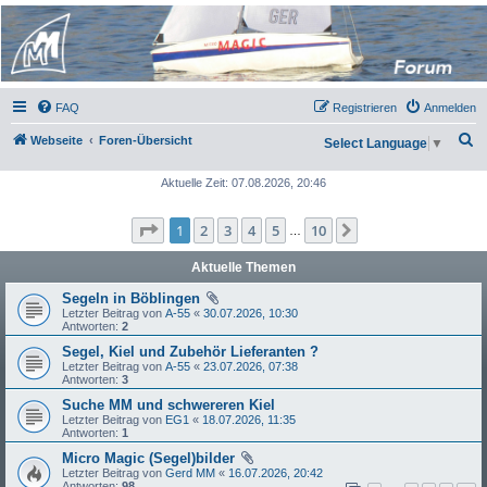
Micro Magic Forum
Deutschland
FAQ
Registrieren
Anmelden
S
Webseite
Foren-Übersicht
Select Language
▼
u
Aktuelle Zeit: 07.08.2026, 20:46
c
h
Seite
1
von
10
1
2
3
4
5
10
Nächste
…
e
Aktuelle Themen
Segeln in Böblingen
Letzter Beitrag von
A-55
«
30.07.2026, 10:30
Antworten:
2
Segel, Kiel und Zubehör Lieferanten ?
Letzter Beitrag von
A-55
«
23.07.2026, 07:38
Antworten:
3
Suche MM und schwereren Kiel
Letzter Beitrag von
EG1
«
18.07.2026, 11:35
Antworten:
1
Micro Magic (Segel)bilder
Letzter Beitrag von
Gerd MM
«
16.07.2026, 20:42
Antworten:
98