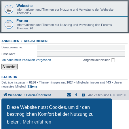
Webseite
Informationen und Themen zur Nutzung und Verwaltung der Webseite
Themen:
7
Forum
Informationen und Themen zur Nutzung und Verwaltung des Forums
Themen:
26
ANMELDEN
•
REGISTRIEREN
Benutzername:
Passwort:
Ich habe mein Passwort vergessen
Angemeldet bleiben
STATISTIK
Beiträge insgesamt
8156
• Themen insgesamt
1024
• Mitglieder insgesamt
443
• Unser
neuestes Mitglied:
S1jens
Webseite
Foren-Übersicht
Alle Zeiten sind
UTC+02:00
Powered by
phpBB
® Forum Software © phpBB Limited
Diese Website nutzt Cookies, um dir den
Deutsche Übersetzung durch
phpBB.de
bestmöglichen Komfort bei der Nutzung zu
Datenschutz
|
Nutzungsbedingungen
bieten.
Mehr erfahren