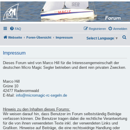
Micro Magic Forum
Deutschland
FAQ
Registrieren
Anmelden
S
Webseite
Foren-Übersicht
Impressum
Select Language
▼
u
c
Impressum
h
Dieses Forum wird von Marco Hill für die Interessengemeinschaft der
e
deutschen Micro Magic Segler betrieben und dient rein privaten Zwecken.
Marco Hill
Grüne 10
42477 Radevormwald
E-Mail:
info@micromagic-rc-segeln.de
Hinweis zu den Inhalten dieses Forums:
Wir weisen darauf hin, dass Benutzer im Forum selbstständig Beiträge
verfassen können. Die Benutzer tragen dabei die rechtliche Verantwortung
für die von ihnen verwendeten Texte inkl. der verwendeten Links und
Grafiken. Hinweise auf Beiträge, die eine rechtswidrige Handlung oder