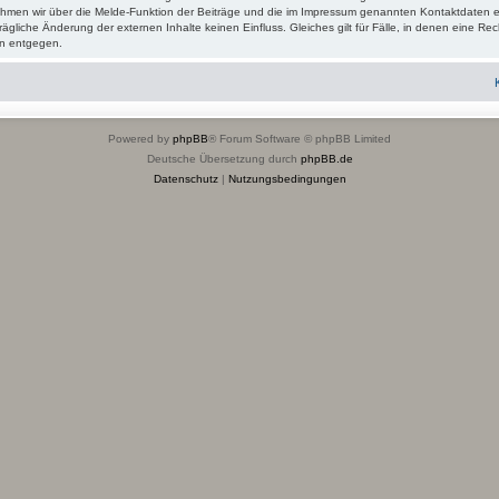
 nehmen wir über die Melde-Funktion der Beiträge und die im Impressum genannten Kontaktdaten 
rägliche Änderung der externen Inhalte keinen Einfluss. Gleiches gilt für Fälle, in denen eine Rech
n entgegen.
Powered by
phpBB
® Forum Software © phpBB Limited
Deutsche Übersetzung durch
phpBB.de
Datenschutz
|
Nutzungsbedingungen