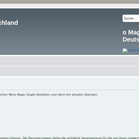
chland
o Ma
Deut
schen Micro Magic Segler betrieben und dient rein privaten Zwecken.
fassen können. Die Benutzer tragen dabei die rechtliche Verantwortung für die von ihnen verwen