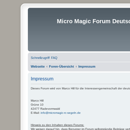
Micro Magic Forum Deuts
Schnellzugriff
FAQ
Webseite
Foren-Übersicht
Impressum
Impressum
Dieses Forum wird von Marco Hill für die Interessengemeinschaft der deut
Marco Hill
Grüne 10
42477 Radevormwald
E-Mail:
info@micromagic-rc-segeln.de
Hinweis zu den Inhalten dieses Forums:
Wir weisen darauf hin, dass Benutzer im Forum selbstständig Beiträge ver