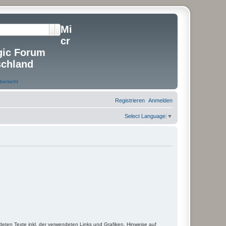
Mi
Suche
Erweiterte Suche
cr
gic Forum
schland
Registrieren
Anmelden
Select Language
▼
deten Texte inkl. der verwendeten Links und Grafiken. Hinweise auf